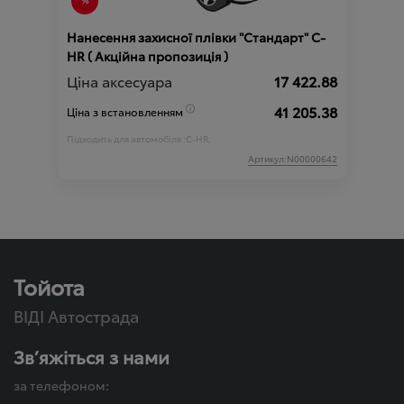
Нанесення захисної плівки "Стандарт" C-
HR ( Акційна пропозиція )
Ціна аксесуара
17 422.88
41 205.38
Ціна з встановленням
Підходить для автомобіля :
C-HR;
Артикул:N00000642
Тойота
ВІДІ Автострада
Зв’яжіться з нами
за телефоном: