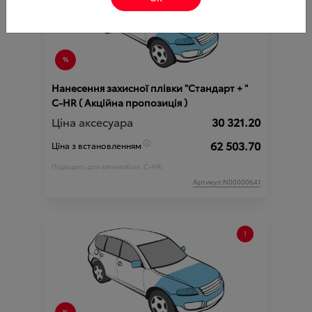
Нанесення захисної плівки "Стандарт + "
C-HR ( Акційна пропозиція )
Ціна аксесуара
30 321.20
62 503.70
Ціна з встановленням
Підходить для автомобіля :
C-HR;
Артикул:N00000641