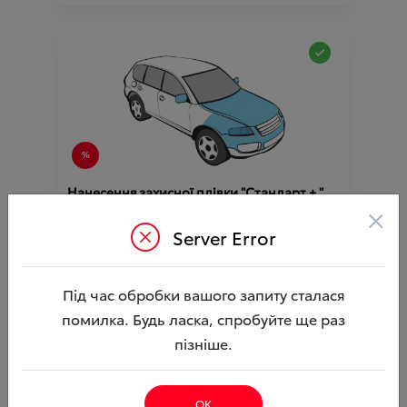
Нанесення захисної плівки "Стандарт + "
C-HR ( Акційна пропозиція )
×
Server Error
Ціна аксесуара
29 668.92
61 851.42
Ціна з встановленням
Під час обробки вашого запиту сталася
Підходить для автомобіля :
C-HR;
Артикул:N00000208
помилка. Будь ласка, спробуйте ще раз
пізніше.
ОК