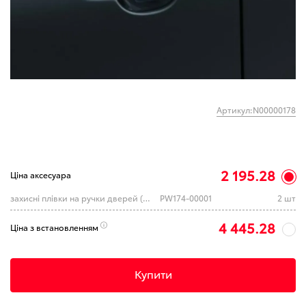
Артикул:N00000178
2 195.28
Ціна аксесуара
захисні плівки на ручки дверей (к-кт 2 шт.) (TOYOTA)
PW174-00001
2 шт
4 445.28
Ціна з встановленням
Купити