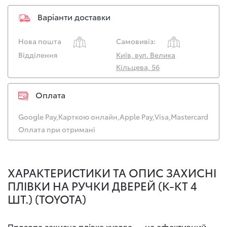
Варіанти доставки
Нова пошта
Самовивіз:
Відділення
Київ, вул. Велика
Кільцева, 56
Оплата
Google Pay,
Карткою онлайн,
Apple Pay,
Visa,
Mastercard
Оплата при отримані
ХАРАКТЕРИСТИКИ ТА ОПИС ЗАХИСНІ
ПЛІВКИ НА РУЧКИ ДВЕРЕЙ (К-КТ 4
ШТ.) (TOYOTA)
Прозора захисна плівка кузова — це ефективний