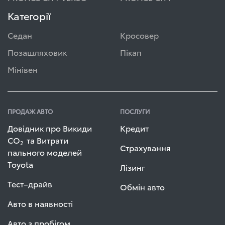
Категорії
Седан
Кросовер
Позашляховик
Пікап
Мінівен
ПРОДАЖ АВТО
ПОСЛУГИ
Довідник про Викиди
Кредит
СО
та Витрати
2
Страхування
пального моделей
Toyota
Лізинг
Тест–драйв
Обмін авто
Авто в наявності
Авто з пробігом