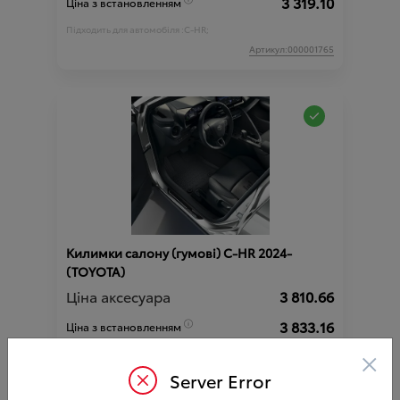
3 319.10
Ціна з встановленням
Підходить для автомобіля :
C-HR;
Артикул:000001765
Килимки салону (гумові) C-HR 2024-
(TOYOTA)
Ціна аксесуара
3 810.66
3 833.16
Ціна з встановленням
×
Підходить для автомобіля :
C-HR;
Артикул:N00000358
Server Error