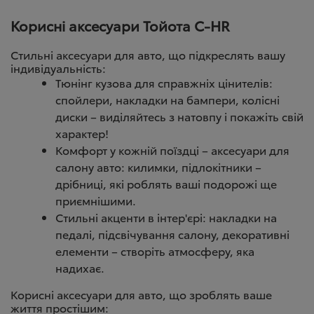
Корисні аксесуари Тойота C-HR
Стильні аксесуари для авто, що підкреслять вашу
індивідуальність:
Тюнінг кузова для справжніх цінителів:
спойлери, накладки на бампери, колісні
диски – виділяйтесь з натовпу і покажіть свій
характер!
Комфорт у кожній поїздці – аксесуари для
салону авто:
килимки
, підлокітники –
дрібниці, які роблять ваші подорожі ще
приємнішими.
Стильні акценти в інтер'єрі: накладки на
педалі, підсвічування салону, декоративні
елементи – створіть атмосферу, яка
надихає.
Корисні аксесуари для авто, що зроблять ваше
життя простішим: