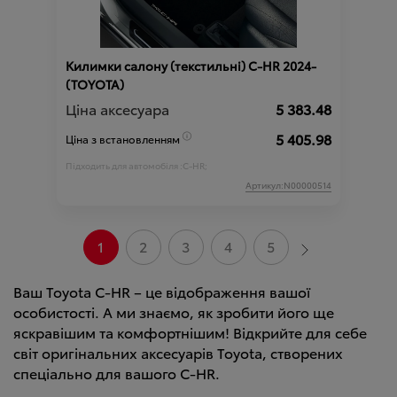
Килимки салону (текстильні) C-HR 2024-
(TOYOTA)
Ціна аксесуара
5 383.48
5 405.98
Ціна з встановленням
Підходить для автомобіля :
C-HR;
Артикул:N00000514
1
2
3
4
5
Ваш Toyota C-HR – це відображення вашої
особистості. А ми знаємо, як зробити його ще
яскравішим та комфортнішим! Відкрийте для себе
світ оригінальних аксесуарів Toyota, створених
спеціально для вашого C-HR.