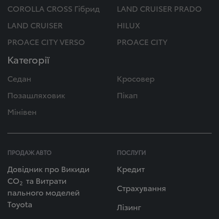
COROLLA CROSS Гібрид
LAND CRUISER PRADO
LAND CRUISER
HILUX
PROACE CITY VERSO
PROACE CITY
Категорії
Седан
Кросовер
Позашляховик
Пікап
Мінівен
ПРОДАЖ АВТО
ПОСЛУГИ
Довідник про Викиди
Кредит
СО
та Витрати
2
Страхування
пального моделей
Toyota
Лізинг