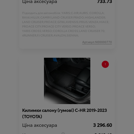
Ціна аксесуара
733.73
Підходить для автомобіля :
YARIS;
C-HR;
AURIS ;
COROLLA;
RAV4;
HILUX;
CAMRY;
LAND CRUISER PRADO;
HIGHLANDER;
LAND CRUISER;
PROACE;
GT86;
AVENSIS;
PRIUS;
VENZA;
HIACE;
PROACE CITY;
PROACE CITY VERSO;
PROACE VERSO;
YARIS CROSS;
VERSO;
COROLLA CROSS;
LAND CRUISER 70;
4RUNNER;
FJ CRUISER;
AVALON;
SIENNA;
Артикул:N00000770
Килимки салону (гумові) C-HR 2019-2023
(TOYOTA)
Ціна аксесуара
3 296.60