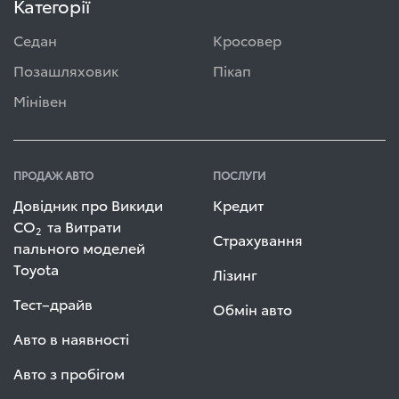
Категорії
Седан
Кросовер
Позашляховик
Пікап
Мінівен
ПРОДАЖ АВТО
ПОСЛУГИ
Довідник про Викиди
Кредит
СО
та Витрати
2
Страхування
пального моделей
Toyota
Лізинг
Тест–драйв
Обмін авто
Авто в наявності
Авто з пробігом