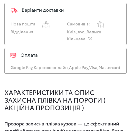
Варіанти доставки
Нова пошта
Самовивіз:
Відділення
Київ, вул. Велика
Кільцева, 56
Оплата
Google Pay,
Карткою онлайн,
Apple Pay,
Visa,
Mastercard
ХАРАКТЕРИСТИКИ ТА ОПИС
ЗАХИСНА ПЛІВКА НА ПОРОГИ (
АКЦІЙНА ПРОПОЗИЦІЯ )
Прозора захисна плівка кузова — це ефективний
спосіб зберегти зовнішній вигляд автомобіля. Вона