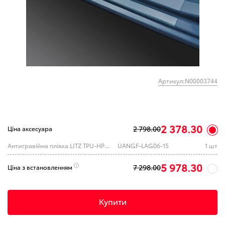
Артикул:N00003744
2 378.30
2 798.00
Ціна аксесуара
Антигравійна плівка LITZ TPU-HPM8 AG ULTRA (0.61)
UANGF-LAG06-15
1 шт
5 978.30
7 298.00
Ціна з встановленням
Купити