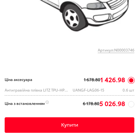
Артикул:N00003746
1 426.98
1 678.80
Ціна аксесуара
Антигравійна плівка LITZ TPU-HPM8 AG ULTRA (0.61)
UANGF-LAG06-15
0.6 шт
5 026.98
6 178.80
Ціна з встановленням
Купити