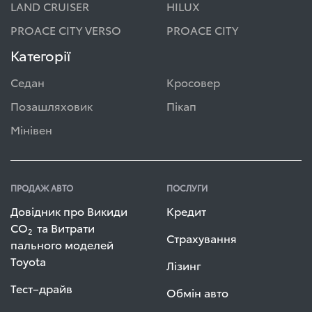
LAND CRUISER
HILUX
PROACE CITY VERSO
PROACE CITY
Категорії
Седан
Кросовер
Позашляховик
Пікап
Мінівен
ПРОДАЖ АВТО
ПОСЛУГИ
Довідник про Викиди
Кредит
СО
та Витрати
2
Страхування
пального моделей
Toyota
Лізинг
Тест–драйв
Обмін авто