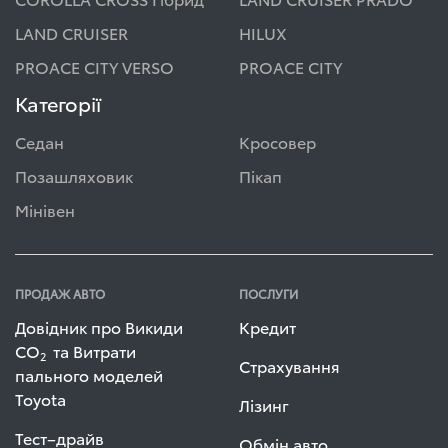
LAND CRUISER
HILUX
PROACE CITY VERSO
PROACE CITY
Категорії
Седан
Кросовер
Позашляховик
Пікап
Мінівен
ПРОДАЖ АВТО
ПОСЛУГИ
Довідник про Викиди
Кредит
СО
та Витрати
2
Страхування
пального моделей
Toyota
Лізинг
Тест–драйв
Обмін авто