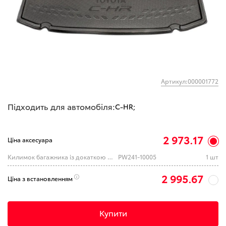
Артикул:000001772
Підходить для автомобіля:
C-HR;
2 973.17
Ціна аксесуара
Килимок багажника із докаткою C-HR
PW241-10005
1 шт
2 995.67
Ціна з встановленням
Купити