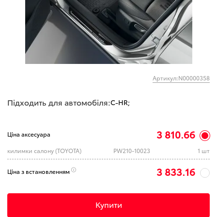
Артикул:N00000358
Підходить для автомобіля:
C-HR;
3 810.66
Ціна аксесуара
килимки салону (TOYOTA)
PW210-10023
1 шт
3 833.16
Ціна з встановленням
Купити