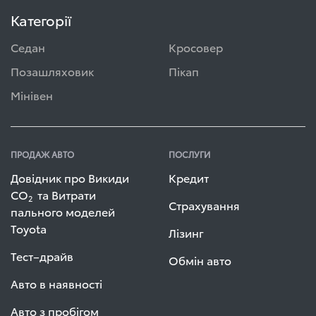
Категорії
Седан
Кросовер
Позашляховик
Пікап
Мінівен
ПРОДАЖ АВТО
ПОСЛУГИ
Довідник про Викиди
Кредит
СО
та Витрати
2
Страхування
пального моделей
Toyota
Лізинг
Тест–драйв
Обмін авто
Авто в наявності
Авто з пробігом