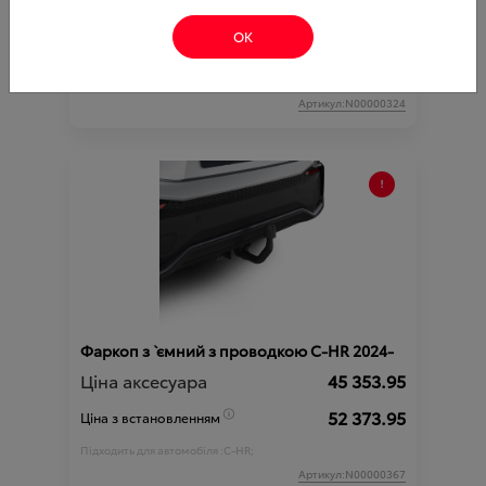
(TOYOTA)
ОК
Ціна аксесуара
986.04
Артикул:N00000324
Фаркоп з`ємний з проводкою C-HR 2024-
Ціна аксесуара
45 353.95
52 373.95
Ціна з встановленням
Підходить для автомобіля :
C-HR;
Артикул:N00000367