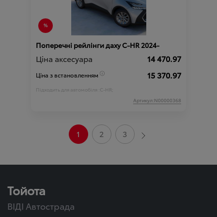
Поперечні рейлінги даху C-HR 2024-
Ціна аксесуара
14 470.97
15 370.97
Ціна з встановленням
Підходить для автомобіля :
C-HR;
Артикул:N00000368
1
2
3
Тойота
ВІДІ Автострада