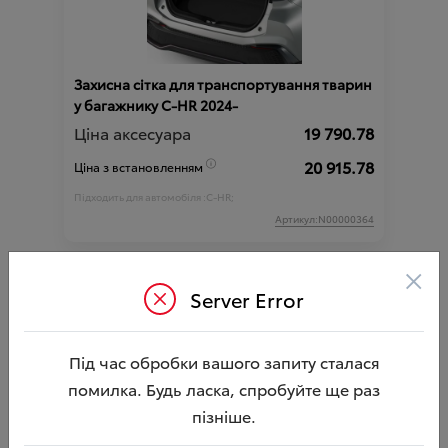
Захисна сітка для транспортування тварин
у багажнику C-HR 2024-
Ціна аксесуара
19 790.78
20 915.78
Ціна з встановленням
Підходить для автомобіля :
C-HR;
Артикул:N00000364
×
Server Error
Під час обробки вашого запиту сталася
помилка. Будь ласка, спробуйте ще раз
пізніше.
Адаптер проводки фаркопа 13P to 7P