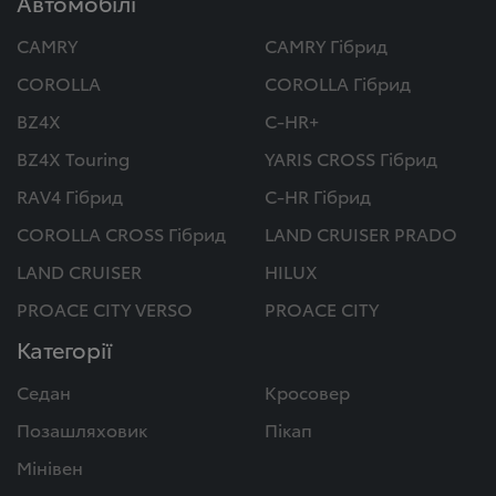
Автомобілі
CAMRY
CAMRY Гібрид
COROLLA
COROLLA Гібрид
BZ4X
C-HR+
BZ4X Touring
YARIS CROSS Гібрид
RAV4 Гібрид
C-HR Гібрид
COROLLA CROSS Гібрид
LAND CRUISER PRADO
LAND CRUISER
HILUX
PROACE CITY VERSO
PROACE CITY
Категорії
Седан
Кросовер
Позашляховик
Пікап
Мінівен