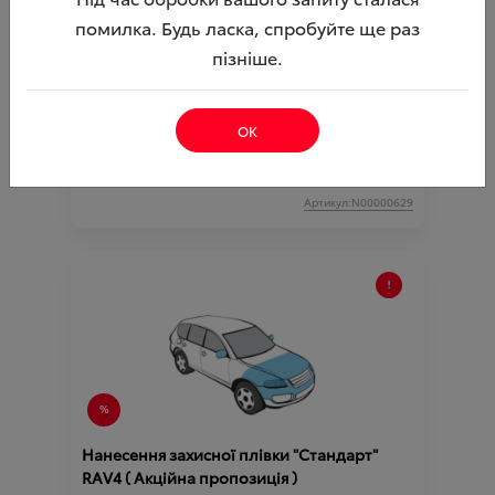
помилка. Будь ласка, спробуйте ще раз
Захисне скло на монітор Toyota Corolla
пізніше.
Cross 12.1“
Ціна аксесуара
1 500.00
ОК
2 850.00
Ціна з встановленням
Підходить для автомобіля :
COROLLA CROSS;
Артикул:N00000629
Нанесення захисної плівки "Стандарт"
RAV4 ( Акційна пропозиція )