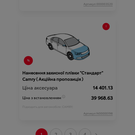
Артикул:000003520
Нанесення захисної плівки "Стандарт"
Camry ( Акційна пропозиція )
Ціна аксесуара
14 401.13
39 968.63
Ціна з встановленням
Підходить для автомобіля :
CAMRY;
Артикул:N00000198
1
2
3
4