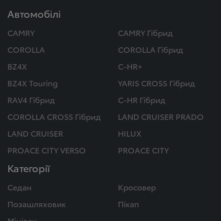
Автомобілі
CAMRY
CAMRY Гібрид
COROLLA
COROLLA Гібрид
BZ4X
C-HR+
BZ4X Touring
YARIS CROSS Гібрид
RAV4 Гібрид
C-HR Гібрид
COROLLA CROSS Гібрид
LAND CRUISER PRADO
LAND CRUISER
HILUX
PROACE CITY VERSO
PROACE CITY
Категорії
Седан
Кросовер
Позашляховик
Пікап
Мінівен