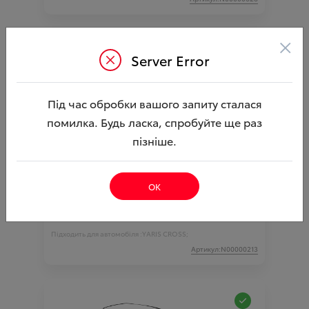
×
Server Error
Під час обробки вашого запиту сталася
помилка. Будь ласка, спробуйте ще раз
пізніше.
Нанесення захисної плівки "Стандарт"
YARIS CROSS ( Акційна пропозиція )
ОК
Ціна аксесуара
17 601.38
43 063.88
Ціна з встановленням
Підходить для автомобіля :
YARIS CROSS;
Артикул:N00000213