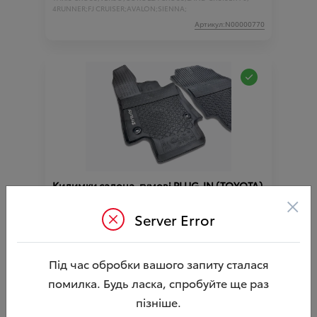
4RUNNER;
FJ CRUISER;
AVALON;
SIENNA;
Артикул:N00000770
Килимки салона, гумові PLUG-IN (TOYOTA)
×
Ціна аксесуара
3 675.53
Server Error
3 698.03
Ціна з встановленням
Підходить для автомобіля :
RAV4;
Під час обробки вашого запиту сталася
Артикул:000002657
помилка. Будь ласка, спробуйте ще раз
пізніше.