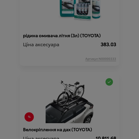
рідина омивача літня (3л) (TOYOTA)
Ціна аксесуара
383.03
Артикул:N00000333
Велокріплення на дах (TOYOTA)
Ціна аксесуара
10 811.68