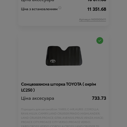
11 351.68
Ціна з встановленням
Артикул:N00000411
Сонцезахисна шторка TOYOTA ( окрім
LC250 )
Ціна аксесуара
733.73
Підходить для автомобіля :
YARIS;
C-HR;
AURIS ;
COROLLA;
RAV4;
HILUX;
CAMRY;
LAND CRUISER PRADO;
HIGHLANDER;
LAND CRUISER;
PROACE;
GT86;
AVENSIS;
PRIUS;
VENZA;
HIACE;
PROACE CITY;
PROACE CITY VERSO;
PROACE VERSO;
YARIS CROSS;
VERSO;
COROLLA CROSS;
LAND CRUISER 70;