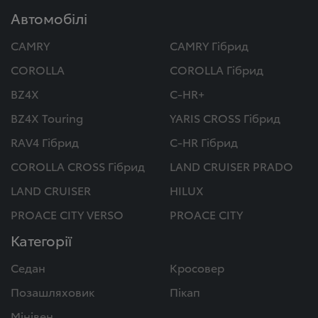
Автомобілі
CAMRY
CAMRY Гібрид
COROLLA
COROLLA Гібрид
BZ4X
C-HR+
BZ4X Touring
YARIS CROSS Гібрид
RAV4 Гібрид
C-HR Гібрид
COROLLA CROSS Гібрид
LAND CRUISER PRADO
LAND CRUISER
HILUX
PROACE CITY VERSO
PROACE CITY
Категорії
Седан
Кросовер
Позашляховик
Пікап
Мінівен