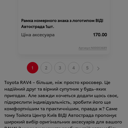
Рамка номерного знака з логотипом ВІДІ
Автострада 1шт.
Ціна аксесуара
170.00
Артикул:N00003689
1
2
3
4
5
Toyota RAV4 – більше, ніж просто кросовер. Це
надійний друг та вірний супутник у будь-яких
пригодах. Але завжди хочеться додати щось своє,
підкреслити індивідуальність, зробити його ще
комфортнішим та практичнішим, правда ж? Саме
тому Тойота Центр Київ ВІДІ Автострада пропонує
широкий вибір оригінальних аксесуарів для вашого
RAV4! З ними ви зможете зробити свій автомобіль