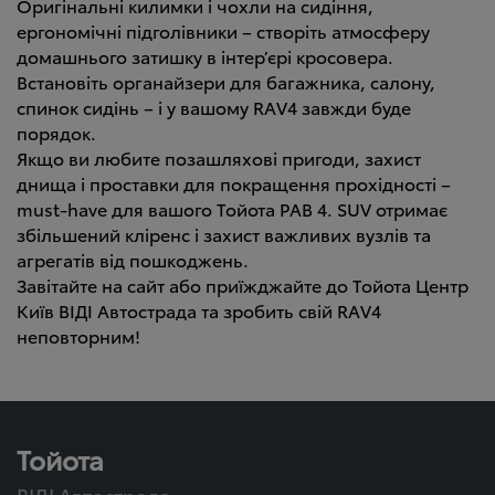
Оригінальні килимки і чохли на сидіння,
ергономічні підголівники – створіть атмосферу
домашнього затишку в інтер’єрі кросовера.
Встановіть органайзери для багажника, салону,
спинок сидінь – і у вашому RAV4 завжди буде
порядок.
Якщо ви любите позашляхові пригоди, захист
днища і проставки для покращення прохідності –
must-have для вашого Тойота РАВ 4. SUV отримає
збільшений кліренс і захист важливих вузлів та
агрегатів від пошкоджень.
Завітайте на сайт або приїжджайте до Тойота Центр
Київ ВІДІ Автострада та зробить свій RAV4
неповторним!
Тойота
ВІДІ Автострада