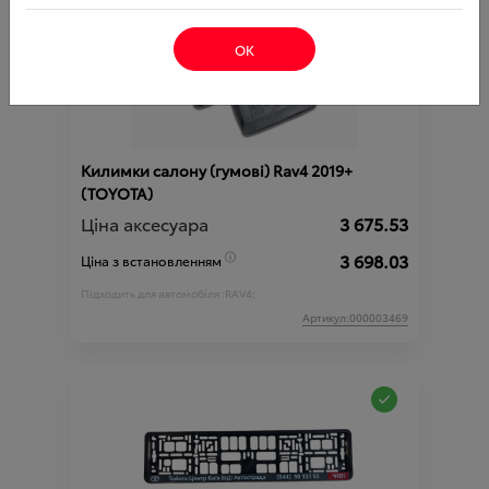
ОК
Килимки салону (гумові) Rav4 2019+
(TOYOTA)
Ціна аксесуара
3 675.53
3 698.03
Ціна з встановленням
Підходить для автомобіля :
RAV4;
Артикул:000003469