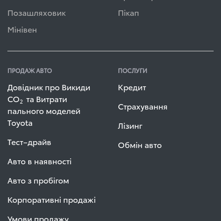
Позашляховик
Пікап
Мінівен
ПРОДАЖ АВТО
ПОСЛУГИ
Довідник про Викиди
Кредит
СО
та Витрати
2
Страхування
пального моделей
Toyota
Лізинг
Тест–драйв
Обмін авто
Авто в наявності
Авто з пробігом
Корпоративні продажі
Умови продажу