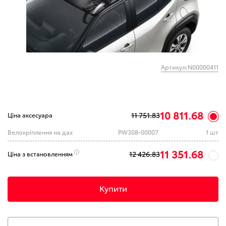
Артикул:N00000411
10 811.68
11 751.83
Ціна аксесуара
Велокріплення на дах
PW308-00007
1 шт
11 351.68
12 426.83
Ціна з встановленням
Купити