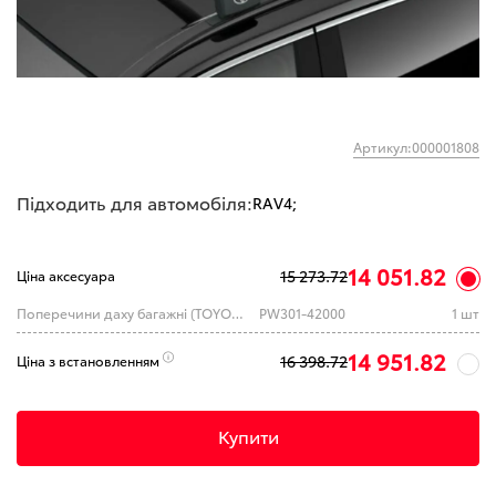
Артикул:000001808
Підходить для автомобіля:
RAV4;
14 051.82
15 273.72
Ціна аксесуара
Поперечини даху багажні (TOYOTA)
PW301-42000
1 шт
14 951.82
16 398.72
Ціна з встановленням
Купити