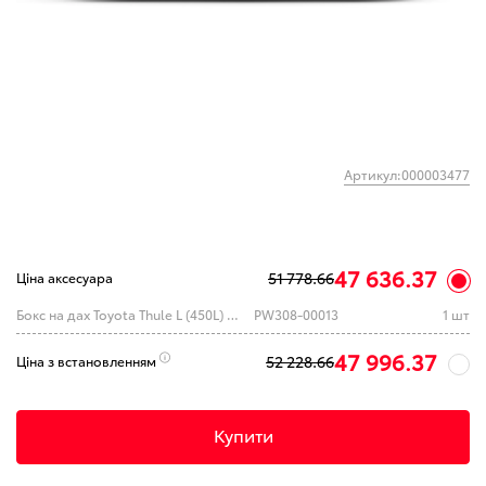
Артикул:000003477
47 636.37
51 778.66
Ціна аксесуара
Бокс на дах Toyota Thule L (450L) Black Glossy 75 kg 195x89x44
PW308-00013
1 шт
47 996.37
52 228.66
Ціна з встановленням
Купити