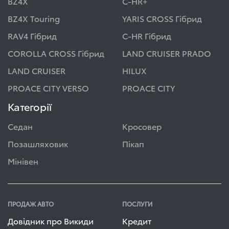
BZ4X
C-HR+
BZ4X Touring
YARIS CROSS Гібрид
RAV4 Гібрид
C-HR Гібрид
COROLLA CROSS Гібрид
LAND CRUISER PRADO
LAND CRUISER
HILUX
PROACE CITY VERSO
PROACE CITY
Категорії
Седан
Кросовер
Позашляховик
Пікап
Мінівен
ПРОДАЖ АВТО
ПОСЛУГИ
Довідник про Викиди
Кредит