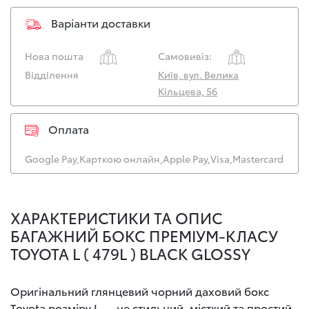
Варіанти доставки
Нова пошта
Самовивіз:
Відділення
Київ, вул. Велика
Кільцева, 56
Оплата
Google Pay,
Карткою онлайн,
Apple Pay,
Visa,
Mastercard
ХАРАКТЕРИСТИКИ ТА ОПИС
БАГАЖНИЙ БОКС ПРЕМІУМ-КЛАСУ
TOYOTA L ( 479L ) BLACK GLOSSY
Оригінальний глянцевий чорний даховий бокс
Toyota розміру L — це стильний, місткий та простий