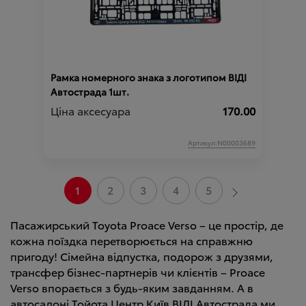
Рамка номерного знака з логотипом ВІДІ
Автострада 1шт.
Ціна аксесуара
170.00
Артикул:N00003689
1
2
3
4
5
Пасажирський Toyota Proace Verso – це простір, де
кожна поїздка перетворюється на справжню
пригоду! Сімейна відпустка, подорож з друзями,
трансфер бізнес-партнерів чи клієнтів – Proace
Verso впорається з будь-яким завданням. А в
автосалоні Тойота Центр Київ ВІДІ Автострада ми