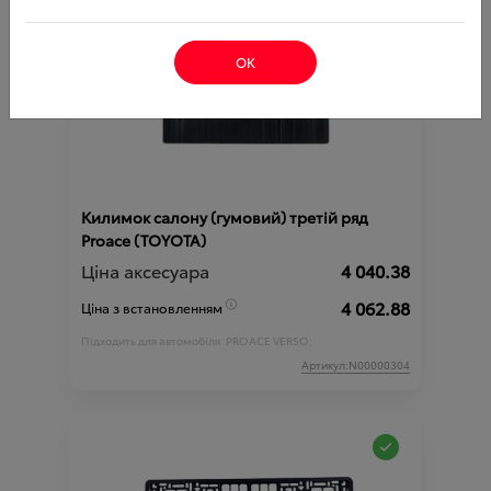
ОК
Килимок салону (гумовий) третій ряд
Proace (TOYOTA)
Ціна аксесуара
4 040.38
4 062.88
Ціна з встановленням
Підходить для автомобіля :
PROACE VERSO;
Артикул:N00000304