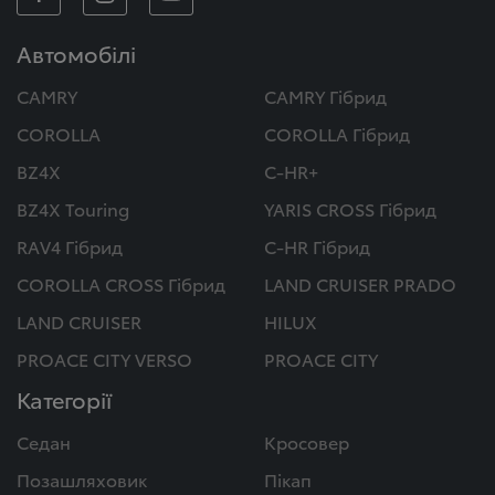
Автомобілі
CAMRY
CAMRY Гібрид
COROLLA
COROLLA Гібрид
BZ4X
C-HR+
BZ4X Touring
YARIS CROSS Гібрид
RAV4 Гібрид
C-HR Гібрид
COROLLA CROSS Гібрид
LAND CRUISER PRADO
LAND CRUISER
HILUX
PROACE CITY VERSO
PROACE CITY
Категорії
Седан
Кросовер
Позашляховик
Пікап