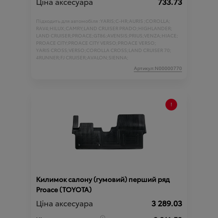
Ціна аксесуара
733.73
Підходить для автомобіля :
YARIS;
C-HR;
AURIS ;
COROLLA;
RAV4;
HILUX;
CAMRY;
LAND CRUISER PRADO;
HIGHLANDER;
LAND CRUISER;
PROACE;
GT86;
AVENSIS;
PRIUS;
VENZA;
HIACE;
PROACE CITY;
PROACE CITY VERSO;
PROACE VERSO;
YARIS CROSS;
VERSO;
COROLLA CROSS;
LAND CRUISER 70;
4RUNNER;
FJ CRUISER;
AVALON;
SIENNA;
Артикул:N00000770
Килимок салону (гумовий) перший ряд
Proace (TOYOTA)
Ціна аксесуара
3 289.03