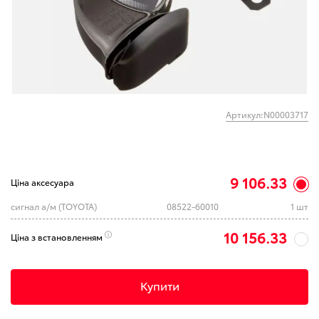
Артикул:N00003717
9 106.33
Ціна аксесуара
сигнал а/м (TOYOTA)
08522-60010
1 шт
10 156.33
Ціна з встановленням
Купити