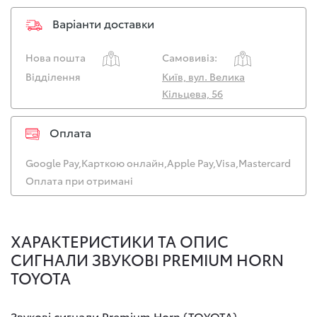
Варіанти доставки
Нова пошта
Самовивіз:
Відділення
Київ, вул. Велика
Кільцева, 56
Оплата
Google Pay,
Карткою онлайн,
Apple Pay,
Visa,
Mastercard
Оплата при отримані
ХАРАКТЕРИСТИКИ ТА ОПИС
СИГНАЛИ ЗВУКОВІ PREMIUM HORN
TOYOTA
Звукові сигнали Premium Horn (TOYOTA)