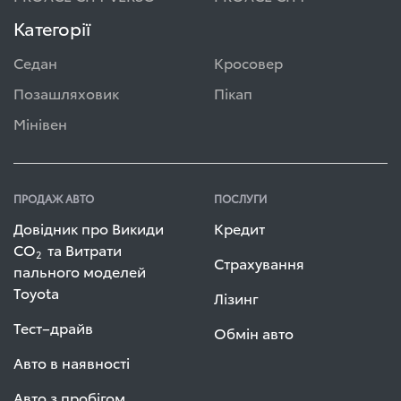
Категорії
Седан
Кросовер
Позашляховик
Пікап
Мінівен
ПРОДАЖ АВТО
ПОСЛУГИ
Довідник про Викиди
Кредит
СО
та Витрати
2
Страхування
пального моделей
Toyota
Лізинг
Тест–драйв
Обмін авто
Авто в наявності
Авто з пробігом