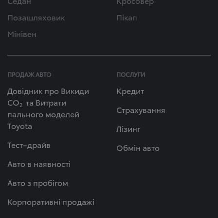
Седан
Кросовер
Позашляховик
Пікап
Мінівен
ПРОДАЖ АВТО
ПОСЛУГИ
Довідник про Викиди
Кредит
СО
та Витрати
2
Страхування
пального моделей
Toyota
Лізинг
Тест–драйв
Обмін авто
Авто в наявності
Авто з пробігом
Корпоративні продажі