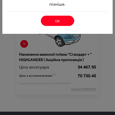
пізніше.
ОК
Нанесення захисної плівки "Стандарт + "
HIGHLANDER ( Акційна пропозиція )
Ціна аксесуара
34 467.95
70 730.45
Ціна з встановленням
Підходить для автомобіля :
HIGHLANDER;
Артикул:N00000210