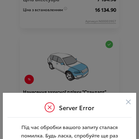
16 134.90
Ціна з встановленням
Артикул:N00003957
Нанесення захисної плівки "Стандарт"
HIGHLANDER ( Акційна пропозиція )
×
Server Error
Ціна аксесуара
16 001.25
45 063.75
Ціна з встановленням
Під час обробки вашого запиту сталася
Підходить для автомобіля :
HIGHLANDER;
Артикул:N00000209
помилка. Будь ласка, спробуйте ще раз