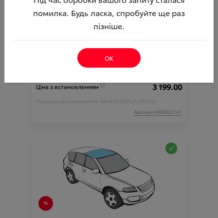
помилка. Будь ласка, спробуйте ще раз
пізніше.
Захисна плівка на кромки дверей ( Акційна
пропозиція )
ОК
Ціна аксесуара
1 399.00
3 199.00
Ціна з встановленням
Підходить для автомобіля :
RAV4;
COROLLA CROSS;
Артикул:N00003747