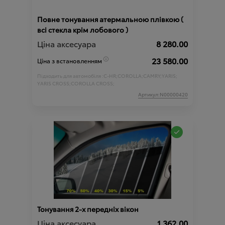
Повне тонування атермальною плівкою (
всі стекла крім лобового )
Ціна аксесуара
8 280.00
23 580.00
Ціна з встановленням
Підходить для автомобіля :
C-HR;
COROLLA;
CAMRY;
YARIS;
YARIS CROSS;
COROLLA CROSS;
Артикул:N00000420
Тонування 2-х передніх вікон
Ціна аксесуара
1 362.00