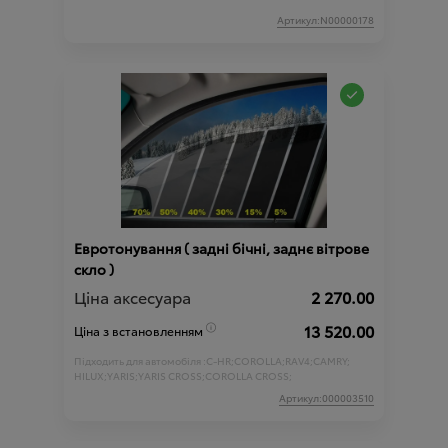
Артикул:N00000178
Евротонування ( задні бічні, заднє вітрове
скло )
Ціна аксесуара
2 270.00
13 520.00
Ціна з встановленням
Підходить для автомобіля :
C-HR;
COROLLA;
RAV4;
CAMRY;
HILUX;
YARIS;
YARIS CROSS;
COROLLA CROSS;
Артикул:000003510