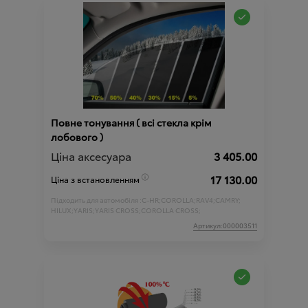
Повне тонування ( всі стекла крім
лобового )
Ціна аксесуара
3 405.00
17 130.00
Ціна з встановленням
Підходить для автомобіля :
C-HR;
COROLLA;
RAV4;
CAMRY;
HILUX;
YARIS;
YARIS CROSS;
COROLLA CROSS;
Артикул:000003511