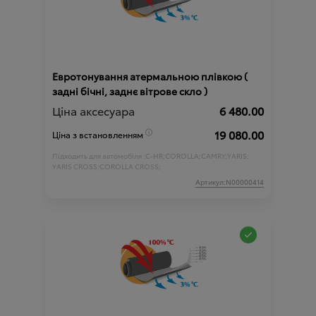
Евротонування атермальною плівкою (
задні бічні, заднє вітрове скло )
Ціна аксесуара
6 480.00
19 080.00
Ціна з встановленням
Підходить для автомобіля :
C-HR;
COROLLA;
CAMRY;
YARIS;
YARIS CROSS;
COROLLA CROSS;
Артикул:N00000414