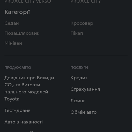
PROACE CITY VERSO
PROACE CITY
Категорії
Седан
Кросовер
Позашляховик
Пікап
Мінівен
ПРОДАЖ АВТО
ПОСЛУГИ
Довідник про Викиди
Кредит
СО
та Витрати
2
Страхування
пального моделей
Toyota
Лізинг
Тест–драйв
Обмін авто
Авто в наявності