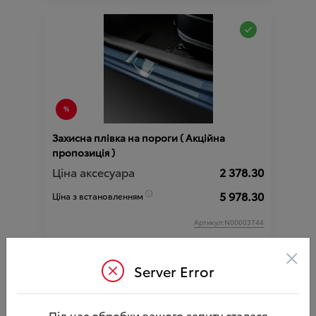
Захисна плівка на пороги ( Акційна
пропозиція )
Ціна аксесуара
2 378.30
5 978.30
Ціна з встановленням
Артикул:N00003744
×
Server Error
Під час обробки вашого запиту сталася