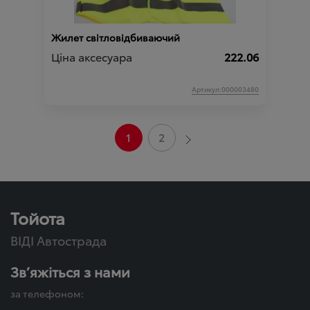
Жилет світловідбиваючий
Ціна аксесуара
222.06
Артикул:000003480
1
2
Тойота
ВІДІ Автострада
Зв’яжіться з нами
за телефоном: