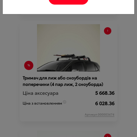
Артикул:N00000390
Тримач для лиж або сноубордів на
поперечини (4 пар лиж, 2 сноуборда)
Ціна аксесуара
5 668.36
6 028.36
Ціна з встановленням
Артикул:000003474