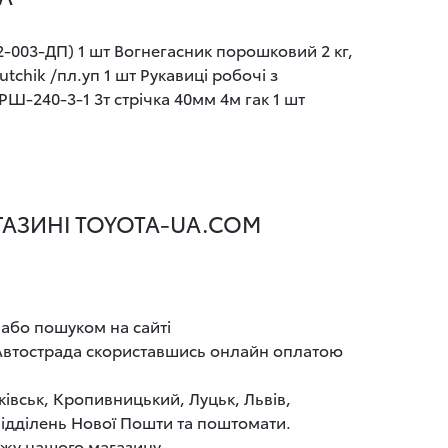
-003-ДП) 1 шт Вогнегасник порошковий 2 кг,
chik /пл.уп 1 шт Рукавиці робочі з
Ш-240-3-1 3т стрічка 40мм 4м гак 1 шт
ГАЗИНІ TOYOTA-UA.COM
 або пошуком на сайті
І Автострада скориставшись онлайн оплатою
ківськ, Кропивницький, Луцьк, Львів,
 відділень Нової Пошти та поштомати.
ажу нашого магазину.