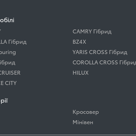
обілі
Y
CAMRY Гібрид
LA Гібрид
BZ4X
ouring
YARIS CROSS Гібрид
ібрид
COROLLA CROSS Гібри
CRUISER
HILUX
E CITY
рії
Кросовер
Мінівен