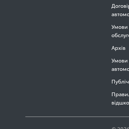
Догові
автом
Умови 
обслуг
Архів
Умови 
автомо
Публі
Правил
відшк
© 2026