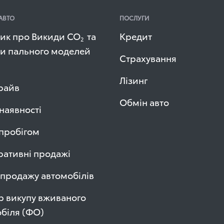
АВТО
ПОСЛУГИ
ик про Викиди СО
та
Кредит
2
и пального моделей
Страхування
Лізинг
райв
Обмін авто
 наявності
 пробігом
ативні продажі
продажу автомобілів
р викупу вживаного
біля (ФО)