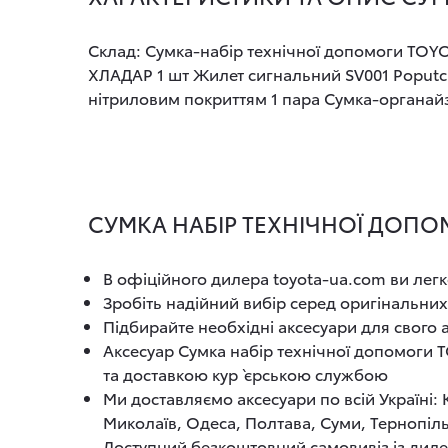
Склад: Сумка-набір технічної допомоги TOYO
ХЛАДАР 1 шт Жилет сигнальний SV001 Poputchi
нітриловим покриттям 1 пара Сумка-органайзе
СУМКА НАБІР ТЕХНІЧНОЇ ДОПОМ
В офіційного дилера toyota-ua.com ви легк
Зробіть надійний вибір серед оригінальних
Підбирайте необхідні аксесуари для свого
Аксесуар Сумка набір технічної допомоги 
та доставкою кур`єрською службою
Ми доставляємо аксесуари по всій Україні:
Миколаїв, Одеса, Полтава, Суми, Тернопіль
Доступний безкоштовний самовивіз із диле