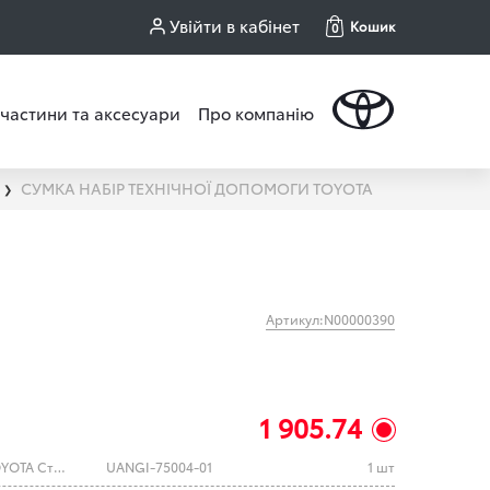
Увійти в кабінет
Кошик
0
частини та аксесуари
Про компанію
СУМКА НАБІР ТЕХНІЧНОЇ ДОПОМОГИ TOYOTA
❯
Артикул:N00000390
1 905.74
Сумка-набір технічної допомоги TOYOTA Стандарт+
UANGI-75004-01
1 шт