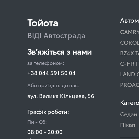
Тойота
Автом
CAMR
ВІДІ Автострада
COROL
Зв’яжіться з нами
BZ4X T
за телефоном:
C-HR Г
+38 044 591 50 04
LAND 
PROAC
Або приїздіть до нас:
вул. Велика Кільцева, 56
Катего
Графік роботи:
Седан
Пн - Сб:
Пікап
08:00 - 20:00