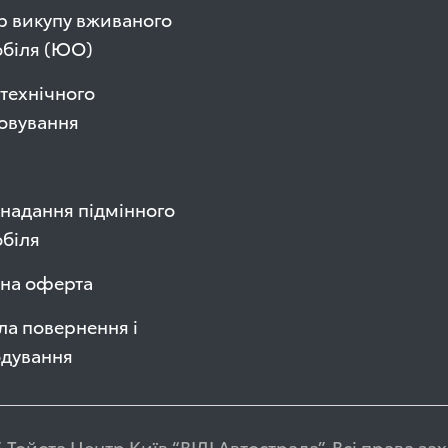
р викупу вживаного
обіля (ЮО)
технічного
овування
надання підмінного
біля
чна оферта
а повернення і
одування
 Тойота Центр Київ “ВІДІ Автострада”. Всі права з