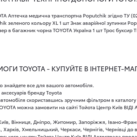
TA Аптечка медична транспортна Poputchik згідно ТУ (02
k зеленого кольору XL 1 шт Знак аварійної зупинки Poput
р в багажник чорна TOYOTA Україна 1 шт Трос буксир ТР
ОГИ TOYOTA - КУПУЙТЕ В ІНТЕРНЕТ-МА
о знайдете все для вашого автомобіля.
 аксесуарів бренду Toyota
 автомобіля скориставшись зручним фільтром в каталогу
TOYOTA можна замовити на сайті Тойота Центр Київ ВІД
 Київ, Вінниця, Дніпро, Житомир, Запоріжжя, Івано-Фран
, Харків, Хмельницький, Черкаси, Чернігів, Чернівці до
рського центру Тойота Центр Київ ВІДІ Автострада прод