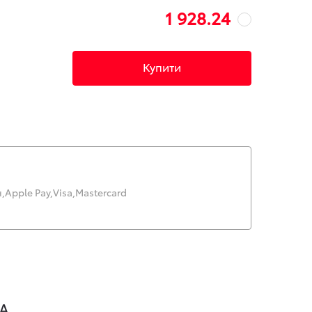
1 928.24
Купити
,
Apple Pay,
Visa,
Mastercard
A