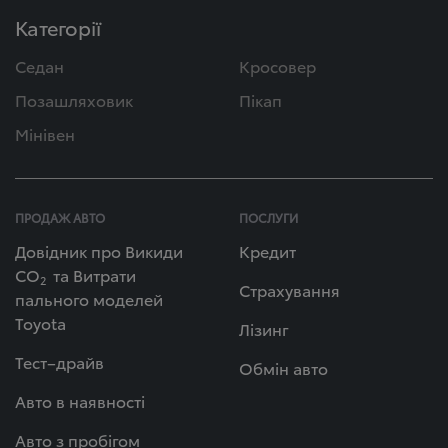
Категорії
Седан
Кросовер
Позашляховик
Пікап
Мінівен
ПРОДАЖ АВТО
ПОСЛУГИ
Довідник про Викиди
Кредит
СО
та Витрати
2
Страхування
пального моделей
Toyota
Лізинг
Тест–драйв
Обмін авто
Авто в наявності
Авто з пробігом