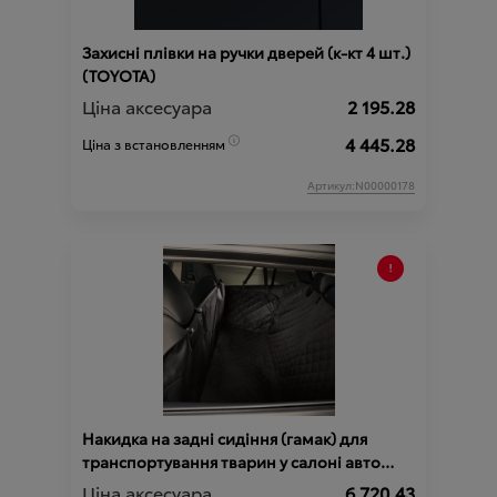
Захисні плівки на ручки дверей (к-кт 4 шт.)
(TOYOTA)
Ціна аксесуара
2 195.28
4 445.28
Ціна з встановленням
Артикул:N00000178
Накидка на задні сидіння (гамак) для
транспортування тварин у салоні авто
(TOYOTA)
Ціна аксесуара
6 720.43