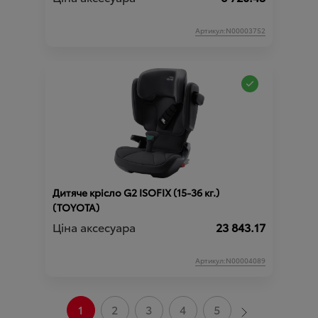
Артикул:N00003752
Дитяче крісло G2 ISOFIX (15-36 кг.)
(TOYOTA)
Ціна аксесуара
23 843.17
Артикул:N00004089
1
2
3
4
5