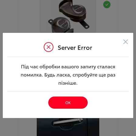
×
Server Error
Сигнали звукові Premium Horn TOYOTA
Ціна аксесуара
9 106.33
Під час обробки вашого запиту сталася
10 156.33
Ціна з встановленням
помилка. Будь ласка, спробуйте ще раз
Артикул:N00003717
пізніше.
ОК