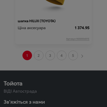
шапка HILUX (TOYOTA)
Ціна аксесуара
1 374.95
Артикул:N00004015
1
2
3
4
5
Тойота
ВІДІ Автострада
Зв’яжіться з нами