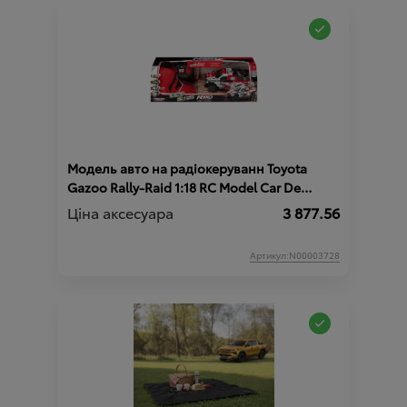
Модель авто на радіокеруванн Toyota
Gazoo Rally-Raid 1:18 RC Model Car De
Villiers HILUX T1+
Ціна аксесуара
3 877.56
Артикул:N00003728