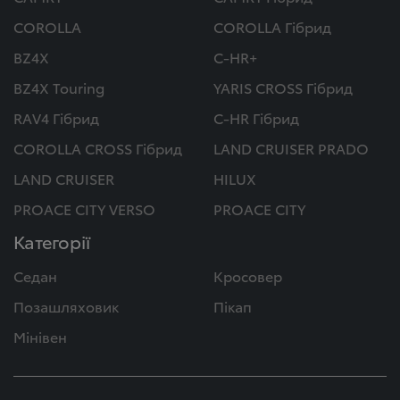
COROLLA
COROLLA Гібрид
BZ4X
C-HR+
BZ4X Touring
YARIS CROSS Гібрид
RAV4 Гібрид
C-HR Гібрид
COROLLA CROSS Гібрид
LAND CRUISER PRADO
LAND CRUISER
HILUX
PROACE CITY VERSO
PROACE CITY
Категорії
Седан
Кросовер
Позашляховик
Пікап
Мінівен