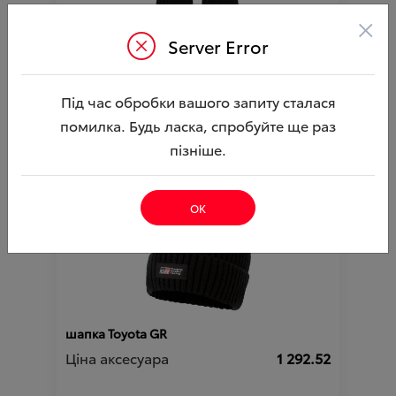
×
Server Error
шарфToyota GR
Ціна аксесуара
1 292.52
Під час обробки вашого запиту сталася
помилка. Будь ласка, спробуйте ще раз
Артикул:N00003819
пізніше.
ОК
шапка Toyota GR
Ціна аксесуара
1 292.52