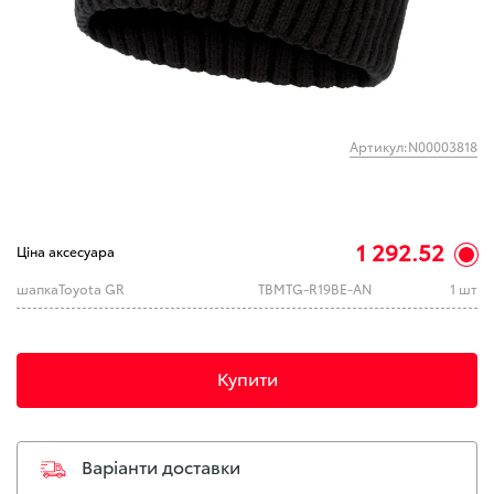
Артикул:N00003818
1 292.52
Ціна аксесуара
шапкаToyota GR
TBMTG-R19BE-AN
1 шт
Купити
Варіанти доставки