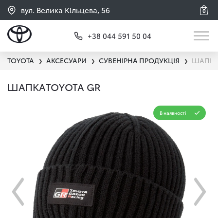
вул. Велика Кільцева, 56
0
+38 044 591 50 04
TOYOTA
АКСЕСУАРИ
СУВЕНІРНА ПРОДУКЦІЯ
ШАПКА
❯
❯
❯
ШАПКАTOYOTA GR
В наявності