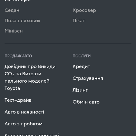
Седан
Кросовер
Позашляховик
Пікап
Мінівен
ПРОДАЖ АВТО
ПОСЛУГИ
Довідник про Викиди
Кредит
СО
та Витрати
2
Страхування
пального моделей
Toyota
Лізинг
Тест–драйв
Обмін авто
Авто в наявності
Авто з пробігом
Корпоративні продажі