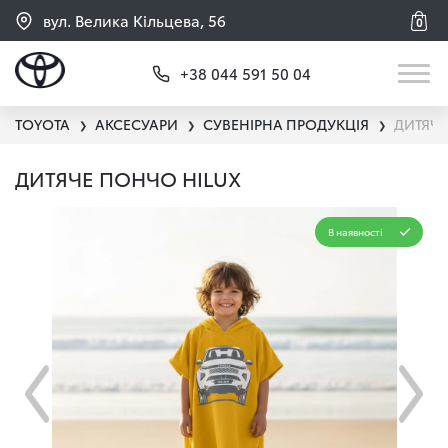
вул. Велика Кільцева, 56
0
+38 044 591 50 04
TOYOTA
АКСЕСУАРИ
СУВЕНІРНА ПРОДУКЦІЯ
ДИТЯЧЕ
❯
❯
❯
ДИТЯЧЕ ПОНЧО HILUX
В наявності