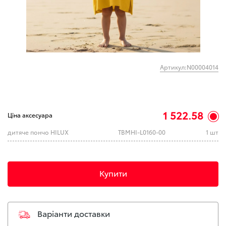
Артикул:N00004014
1 522.58
Ціна аксесуара
дитяче пончо HILUX
TBMHI-L0160-00
1 шт
Купити
Варіанти доставки