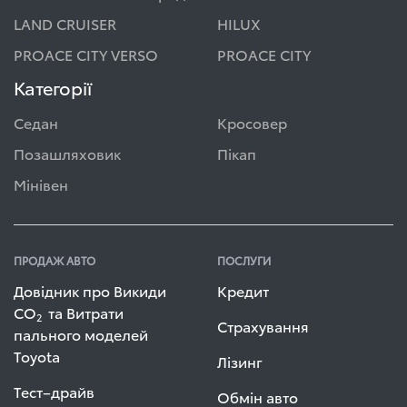
LAND CRUISER
HILUX
PROACE CITY VERSO
PROACE CITY
Категорії
Седан
Кросовер
Позашляховик
Пікап
Мінівен
ПРОДАЖ АВТО
ПОСЛУГИ
Довідник про Викиди
Кредит
СО
та Витрати
2
Страхування
пального моделей
Toyota
Лізинг
Тест–драйв
Обмін авто