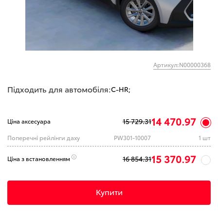
Артикул:N00000368
Підходить для автомобіля:
C-HR;
14 470.97
15 729.31
Ціна аксесуара
Поперечні рейлінги даху
PW301-10007
1 шт
15 370.97
16 854.31
Ціна з встановленням
Купити