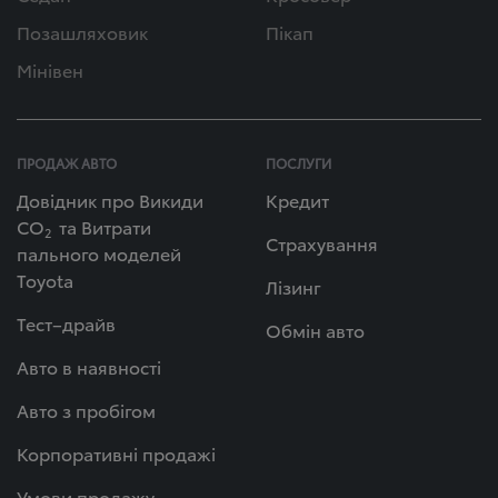
Позашляховик
Пікап
Мінівен
ПРОДАЖ АВТО
ПОСЛУГИ
Довідник про Викиди
Кредит
СО
та Витрати
2
Страхування
пального моделей
Toyota
Лізинг
Тест–драйв
Обмін авто
Авто в наявності
Авто з пробігом
Корпоративні продажі
Умови продажу