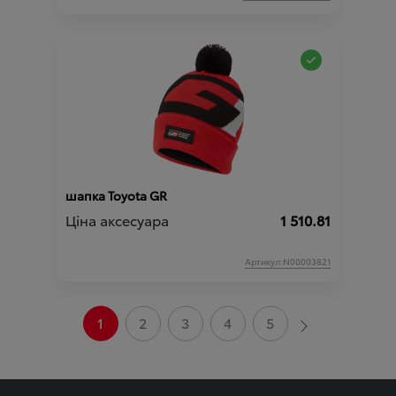
шапка Toyota GR
Ціна аксесуара
1 510.81
Артикул:N00003821
1
2
3
4
5