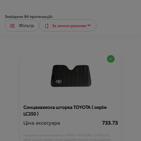
Знайдено
84
пропозицій:
Фільтр
Сонцезахисна шторка TOYOTA ( окрім
LC250 )
Ціна аксесуара
733.73
Підходить для автомобіля :
YARIS;
C-HR;
AURIS ;
COROLLA;
RAV4;
HILUX;
CAMRY;
LAND CRUISER PRADO;
HIGHLANDER;