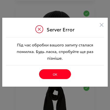
×
Server Error
Під час обробки вашого запиту сталася
помилка. Будь ласка, спробуйте ще раз
шапкаToyota GR
Ціна аксесуара
пізніше.
1 292.52
Артикул:N00003818
ОК