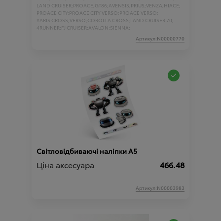
LAND CRUISER;
PROACE;
GT86;
AVENSIS;
PRIUS;
VENZA;
HIACE;
PROACE CITY;
PROACE CITY VERSO;
PROACE VERSO;
YARIS CROSS;
VERSO;
COROLLA CROSS;
LAND CRUISER 70;
4RUNNER;
FJ CRUISER;
AVALON;
SIENNA;
Артикул:N00000770
Світловідбиваючі наліпки A5
Ціна аксесуара
466.48
Артикул:N00003983