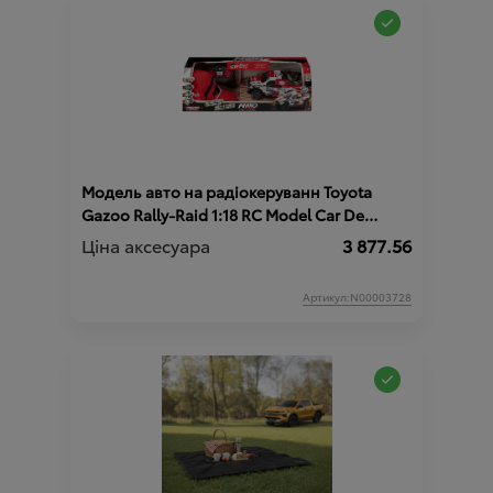
Модель авто на радіокеруванн Toyota
Gazoo Rally-Raid 1:18 RC Model Car De
Villiers HILUX T1+
Ціна аксесуара
3 877.56
Артикул:N00003728