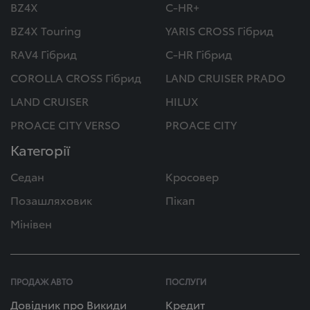
BZ4X
C-HR+
BZ4X Touring
YARIS CROSS Гібрид
RAV4 Гібрид
C-HR Гібрид
COROLLA CROSS Гібрид
LAND CRUISER PRADO
LAND CRUISER
HILUX
PROACE CITY VERSO
PROACE CITY
Категорії
Седан
Кросовер
Позашляховик
Пікап
Мінівен
ПРОДАЖ АВТО
ПОСЛУГИ
Довідник про Викиди
Кредит