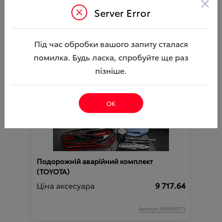
×
Органайзер для речей в багажнику
Server Error
(TOYOTA)
Ціна аксесуара
4 494.10
Під час обробки вашого запиту сталася
Артикул:000003487
помилка. Будь ласка, спробуйте ще раз
пізніше.
ОК
Подорожній аварійний комплект
(TOYOTA)
Ціна аксесуара
9 717.64
Артикул:N00000171