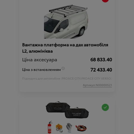
Вантажна платформа на дах автомобіля
L2, алюмінієва
Ціна аксесуара
68 833.40
72 433.40
Ціна з встановленням
Підходить для автомобіля :
PROACE CITY;
PROACE CITY VERSO;
Артикул:N00000521