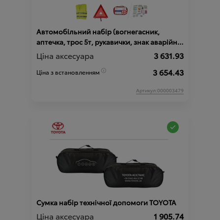
Автомобільний набір (вогнегасник,
аптечка, трос 5т, рукавички, знак аварійної
зупинки, жилет світловідбиваючий,
Ціна аксесуара
3 631.93
проводи для запуску від зовн. джерела)
3 654.43
Ціна з встановленням
Артикул:000003479
Сумка набір технічної допомоги TOYOTA
Ціна аксесуара
1 905.74