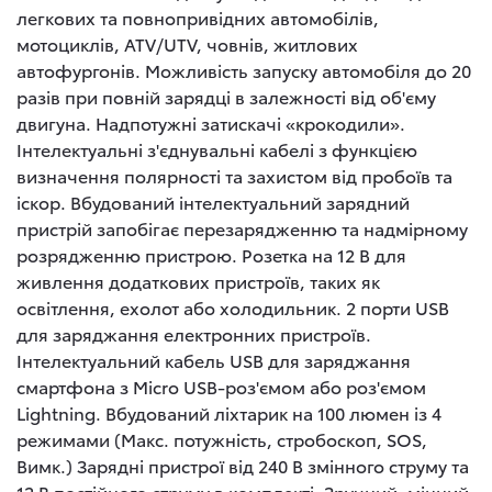
легкових та повнопривідних автомобілів,
мотоциклів, ATV/UTV, човнів, житлових
автофургонів. Можливість запуску автомобіля до 20
разів при повній зарядці в залежності від об'єму
двигуна. Надпотужні затискачі «крокодили».
Інтелектуальні з'єднувальні кабелі з функцією
визначення полярності та захистом від пробоїв та
іскор. Вбудований інтелектуальний зарядний
пристрій запобігає перезарядженню та надмірному
розрядженню пристрою. Розетка на 12 В для
живлення додаткових пристроїв, таких як
освітлення, ехолот або холодильник. 2 порти USB
для заряджання електронних пристроїв.
Інтелектуальний кабель USB для заряджання
смартфона з Micro USB-роз'ємом або роз'ємом
Lightning. Вбудований ліхтарик на 100 люмен із 4
режимами (Макс. потужність, стробоскоп, SOS,
Вимк.) Зарядні пристрої від 240 В змінного струму та
12 В постійного струму в комплекті. Зручний, міцний