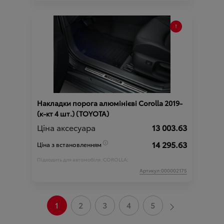
Накладки порога алюмінієві Corolla 2019-
(к-кт 4 шт.) (TOYOTA)
Ціна аксесуара
13 003.63
14 295.63
Ціна з встановленням
Підходить для автомобіля :
COROLLA;
Артикул:000002175
1
2
3
4
5