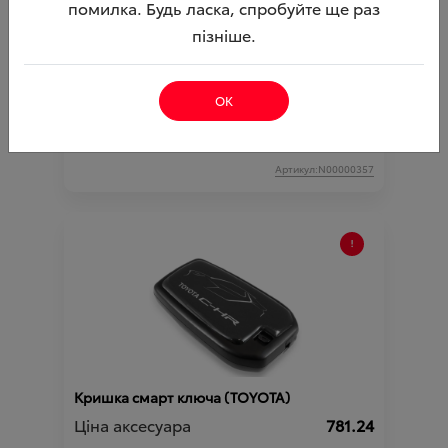
помилка. Будь ласка, спробуйте ще раз
пізніше.
Накладки порогів передні з логотипом C-
HR (TOYOTA)
Ціна аксесуара
5 613.59
ОК
6 905.59
Ціна з встановленням
Підходить для автомобіля :
C-HR;
Артикул:N00000357
Кришка смарт ключа (TOYOTA)
Ціна аксесуара
781.24