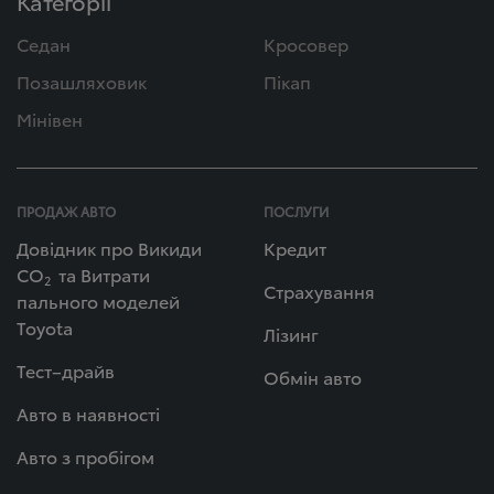
Категорії
Седан
Кросовер
Позашляховик
Пікап
Мінівен
ПРОДАЖ АВТО
ПОСЛУГИ
Довідник про Викиди
Кредит
СО
та Витрати
2
Страхування
пального моделей
Toyota
Лізинг
Тест–драйв
Обмін авто
Авто в наявності
Авто з пробігом