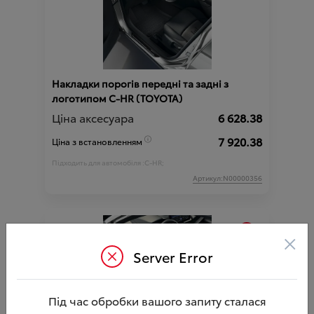
Накладки порогів передні та задні з
логотипом C-HR (TOYOTA)
Ціна аксесуара
6 628.38
7 920.38
Ціна з встановленням
Підходить для автомобіля :
C-HR;
Артикул:N00000356
×
Server Error
Під час обробки вашого запиту сталася