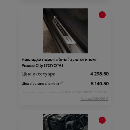
Накладки порогів (к-кт) з логотипом
Proace City (TOYOTA)
Ціна аксесуара
4 298.50
5 140.50
Ціна з встановленням
Підходить для автомобіля :
PROACE CITY;
PROACE CITY VERSO;
Артикул:N00000317