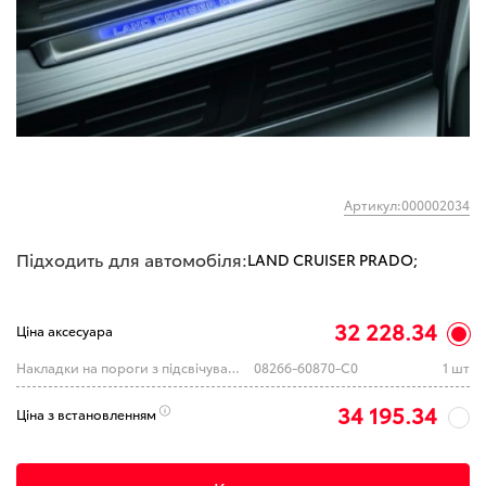
Артикул:000002034
Підходить для автомобіля:
LAND CRUISER PRADO;
32 228.34
Ціна аксесуара
Накладки на пороги з підсвічуваннем LC 150 2013/08 (MMC) (TOYOTA)
08266-60870-C0
1 шт
34 195.34
Ціна з встановленням