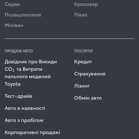
Седан
Кросовер
Позашляховик
Пікап
Мінівен
ПРОДАЖ АВТО
ПОСЛУГИ
Довідник про Викиди
Кредит
СО
та Витрати
2
Страхування
пального моделей
Toyota
Лізинг
Тест–драйв
Обмін авто
Авто в наявності
Авто з пробігом
Корпоративні продажі