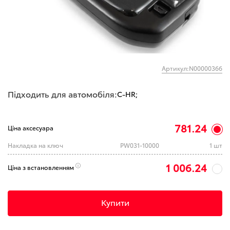
Артикул:N00000366
Підходить для автомобіля:
C-HR;
781.24
Ціна аксесуара
Накладка на ключ
PW031-10000
1 шт
1 006.24
Ціна з встановленням
Купити