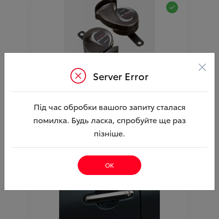
×
Server Error
Сигнали звукові Premium Horn TOYOTA
Ціна аксесуара
9 106.33
Під час обробки вашого запиту сталася
10 231.33
Ціна з встановленням
помилка. Будь ласка, спробуйте ще раз
Артикул:N00003717
пізніше.
ОК