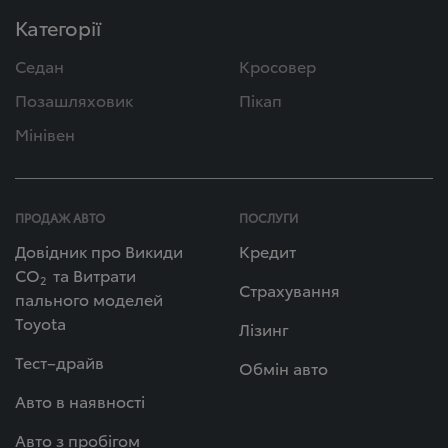
Категорії
Седан
Кросовер
Позашляховик
Пікап
Мінівен
ПРОДАЖ АВТО
ПОСЛУГИ
Довідник про Викиди
Кредит
СО
та Витрати
2
Страхування
пального моделей
Toyota
Лізинг
Тест–драйв
Обмін авто
Авто в наявності
Авто з пробігом