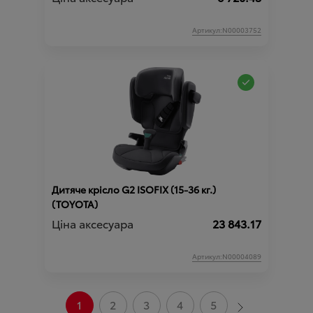
Артикул:N00003752
Дитяче крісло G2 ISOFIX (15-36 кг.)
(TOYOTA)
Ціна аксесуара
23 843.17
Артикул:N00004089
1
2
3
4
5