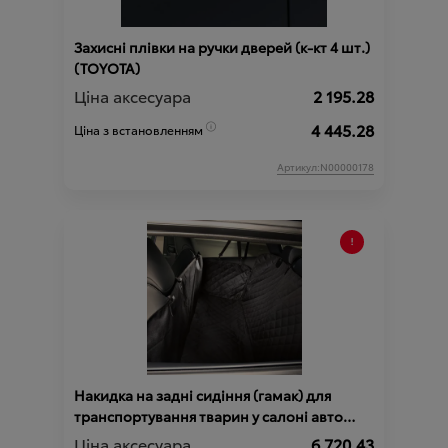
Захисні плівки на ручки дверей (к-кт 4 шт.)
(TOYOTA)
Ціна аксесуара
2 195.28
4 445.28
Ціна з встановленням
Артикул:N00000178
Накидка на задні сидіння (гамак) для
транспортування тварин у салоні авто
(TOYOTA)
Ціна аксесуара
6 720.43