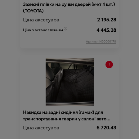
Захисні плівки на ручки дверей (к-кт 4 шт.)
(TOYOTA)
Ціна аксесуара
2 195.28
4 445.28
Ціна з встановленням
Артикул:N00000178
Накидка на задні сидіння (гамак) для
транспортування тварин у салоні авто
(TOYOTA)
Ціна аксесуара
6 720.43