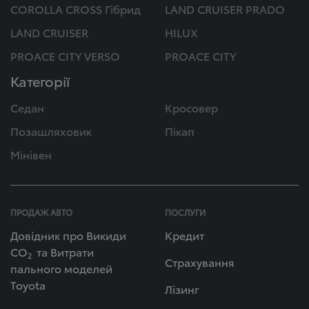
COROLLA CROSS Гібрид
LAND CRUISER PRADO
LAND CRUISER
HILUX
PROACE CITY VERSO
PROACE CITY
Категорії
Седан
Кросовер
Позашляховик
Пікап
Мінівен
ПРОДАЖ АВТО
ПОСЛУГИ
Довідник про Викиди
Кредит
СО
та Витрати
2
Страхування
пального моделей
Toyota
Лізинг