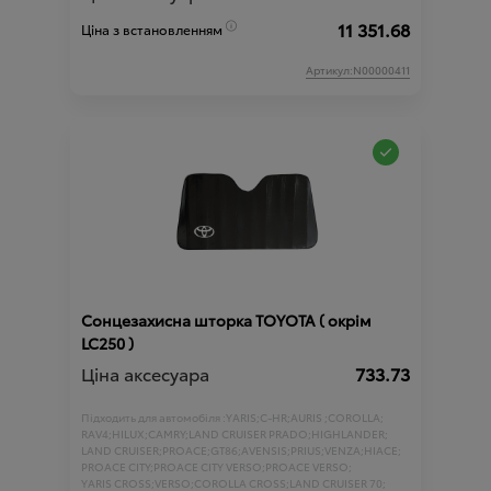
11 351.68
Ціна з встановленням
Артикул:N00000411
Сонцезахисна шторка TOYOTA ( окрім
LC250 )
Ціна аксесуара
733.73
Підходить для автомобіля :
YARIS;
C-HR;
AURIS ;
COROLLA;
RAV4;
HILUX;
CAMRY;
LAND CRUISER PRADO;
HIGHLANDER;
LAND CRUISER;
PROACE;
GT86;
AVENSIS;
PRIUS;
VENZA;
HIACE;
PROACE CITY;
PROACE CITY VERSO;
PROACE VERSO;
YARIS CROSS;
VERSO;
COROLLA CROSS;
LAND CRUISER 70;