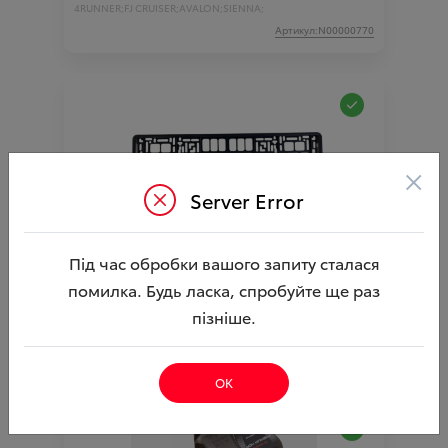
4RUNNER;
FJ CRUISER;
AVALON;
SIENNA;
Артикул:N00000770
×
Server Error
Рамка номерного знака з логотипом ВІДІ
Під час обробки вашого запиту сталася
Автострада 1шт.
помилка. Будь ласка, спробуйте ще раз
Ціна аксесуара
170.00
пізніше.
Артикул:N00003689
ОК