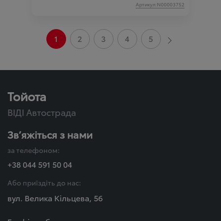
Артикул:N00003752
1
2
3
4
5
Тойота
ВІДІ Автострада
Зв’яжіться з нами
за телефоном:
+38 044 591 50 04
Або приїздіть до нас:
вул. Велика Кільцева, 56