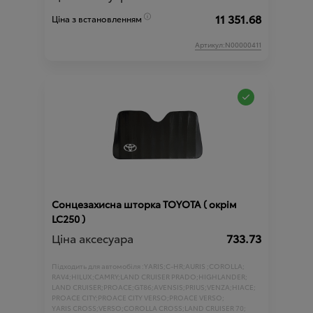
11 351.68
Ціна з встановленням
Артикул:N00000411
Сонцезахисна шторка TOYOTA ( окрім
LC250 )
Ціна аксесуара
733.73
Підходить для автомобіля :
YARIS;
C-HR;
AURIS ;
COROLLA;
RAV4;
HILUX;
CAMRY;
LAND CRUISER PRADO;
HIGHLANDER;
LAND CRUISER;
PROACE;
GT86;
AVENSIS;
PRIUS;
VENZA;
HIACE;
PROACE CITY;
PROACE CITY VERSO;
PROACE VERSO;
YARIS CROSS;
VERSO;
COROLLA CROSS;
LAND CRUISER 70;