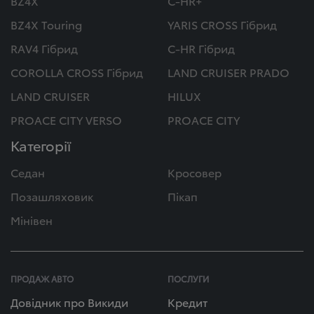
BZ4X
C-HR+
BZ4X Touring
YARIS CROSS Гібрид
RAV4 Гібрид
C-HR Гібрид
COROLLA CROSS Гібрид
LAND CRUISER PRADO
LAND CRUISER
HILUX
PROACE CITY VERSO
PROACE CITY
Категорії
Седан
Кросовер
Позашляховик
Пікап
Мінівен
ПРОДАЖ АВТО
ПОСЛУГИ
Довідник про Викиди
Кредит