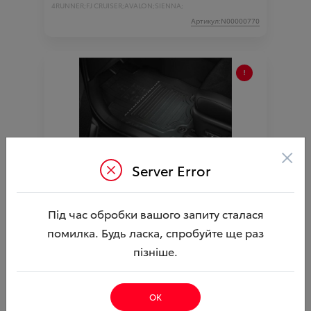
4RUNNER;
FJ CRUISER;
AVALON;
SIENNA;
Артикул:N00000770
×
Server Error
Килимки салону (гумові) Rav4 2012-2019
Hybrid (TOYOTA)
Ціна аксесуара
3 103.90
Під час обробки вашого запиту сталася
помилка. Будь ласка, спробуйте ще раз
3 126.40
Ціна з встановленням
пізніше.
Підходить для автомобіля :
RAV4;
Артикул:000002686
ОК