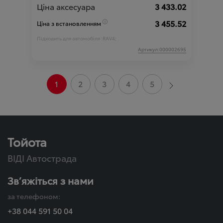
Ціна аксесуара
3 433.02
3 455.52
Ціна з встановленням
Підходить для автомобіля :
RAV4;
Артикул:000002695
1
2
3
4
5
Тойота
ВІДІ Автострада
Зв’яжіться з нами
за телефоном:
+38 044 591 50 04