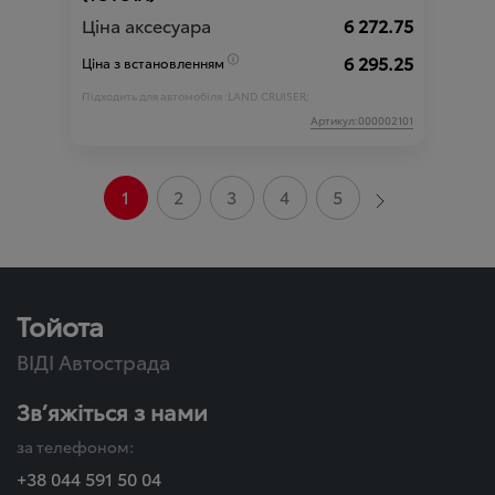
Ціна аксесуара
6 272.75
6 295.25
Ціна з встановленням
Підходить для автомобіля :
LAND CRUISER;
Артикул:000002101
1
2
3
4
5
Тойота
ВІДІ Автострада
Зв’яжіться з нами
за телефоном:
+38 044 591 50 04