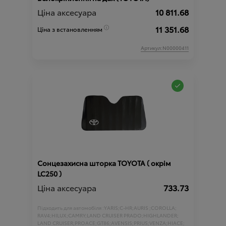
Ціна аксесуара
10 811.68
11 351.68
Ціна з встановленням
Артикул:N00000411
Сонцезахисна шторка TOYOTA ( окрім
LC250 )
Ціна аксесуара
733.73
Підходить для автомобіля :
YARIS;
C-HR;
AURIS ;
COROLLA;
RAV4;
HILUX;
CAMRY;
LAND CRUISER PRADO;
HIGHLANDER;
LAND CRUISER;
PROACE;
GT86;
AVENSIS;
PRIUS;
VENZA;
HIACE;