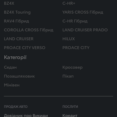
BZ4X
C-HR+
BZ4X Touring
YARIS CROSS Гібрид
RAV4 Гібрид
C-HR Гібрид
COROLLA CROSS Гібрид
LAND CRUISER PRADO
LAND CRUISER
HILUX
PROACE CITY VERSO
PROACE CITY
Категорії
Седан
Кросовер
Позашляховик
Пікап
Мінівен
ПРОДАЖ АВТО
ПОСЛУГИ
Довідник про Викиди
Кредит