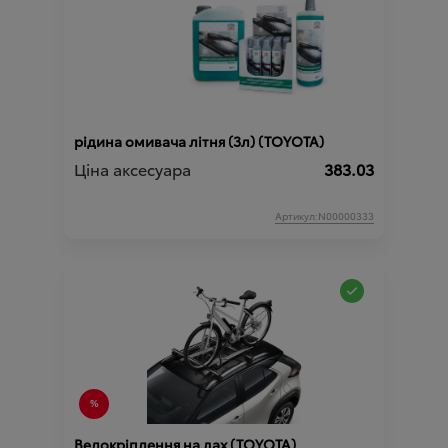
рідина омивача літня (3л) (TOYOTA)
Ціна аксесуара
383.03
Артикул:N00000333
Велокріплення на дах (TOYOTA)