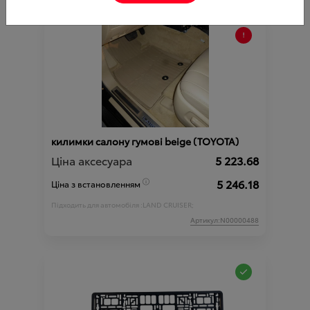
килимки салону гумові beige (TOYOTA)
Ціна аксесуара
5 223.68
5 246.18
Ціна з встановленням
Підходить для автомобіля :
LAND CRUISER;
Артикул:N00000488