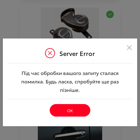
×
Server Error
Сигнали звукові Premium Horn TOYOTA
Ціна аксесуара
9 106.33
Під час обробки вашого запиту сталася
помилка. Будь ласка, спробуйте ще раз
10 156.33
Ціна з встановленням
пізніше.
Артикул:N00003717
ОК