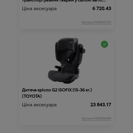
(TOYOTA)
Ціна аксесуара
6 720.43
Артикул:N00003752
Дитяче крісло G2 ISOFIX (15-36 кг.)
(TOYOTA)
Ціна аксесуара
23 843.17
Артикул:N00004089