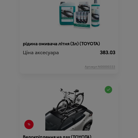
рідина омивача літня (3л) (TOYOTA)
Ціна аксесуара
383.03
Артикул:N00000333
Велокріплення на дах (TOYOTA)