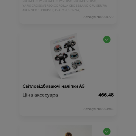
PROACE CITY;
PROACE CITY VERSO;
PROACE VERSO;
YARIS CROSS;
VERSO;
COROLLA CROSS;
LAND CRUISER 70;
4RUNNER;
FJ CRUISER;
AVALON;
SIENNA;
Артикул:N00000770
Світловідбиваючі наліпки A5
Ціна аксесуара
466.48
Артикул:N00003983