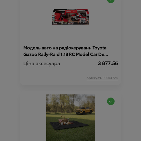
Модель авто на радіокеруванн Toyota
Gazoo Rally-Raid 1:18 RC Model Car De
Villiers HILUX T1+
Ціна аксесуара
3 877.56
Артикул:N00003728