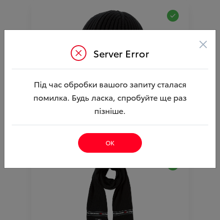
×
Server Error
Під час обробки вашого запиту сталася
шапкаToyota GR
помилка. Будь ласка, спробуйте ще раз
Ціна аксесуара
1 292.52
пізніше.
Артикул:N00003818
ОК