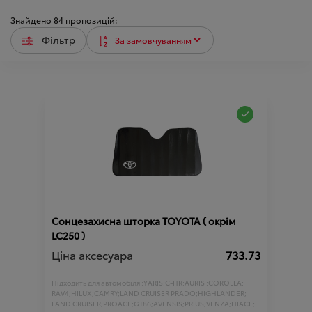
Знайдено
84
пропозицій:
Фільтр
Сонцезахисна шторка TOYOTA ( окрім
LC250 )
Ціна аксесуара
733.73
Підходить для автомобіля :
YARIS;
C-HR;
AURIS ;
COROLLA;
RAV4;
HILUX;
CAMRY;
LAND CRUISER PRADO;
HIGHLANDER;
LAND CRUISER;
PROACE;
GT86;
AVENSIS;
PRIUS;
VENZA;
HIACE;