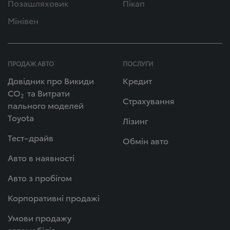
Позашляховик
Пікап
Мінівен
ПРОДАЖ АВТО
ПОСЛУГИ
Довідник про Викиди
Кредит
СО
та Витрати
2
Страхування
пального моделей
Toyota
Лізинг
Тест–драйв
Обмін авто
Авто в наявності
Авто з пробігом
Корпоративні продажі
Умови продажу
автомобілів