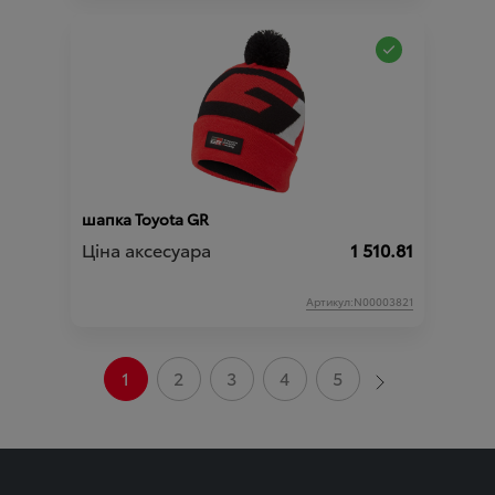
шапка Toyota GR
Ціна аксесуара
1 510.81
Артикул:N00003821
1
2
3
4
5