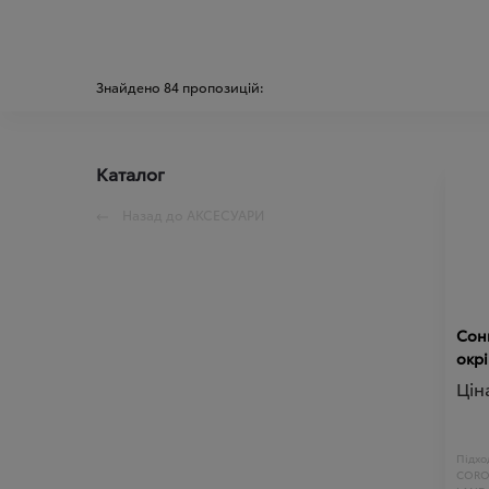
Знайдено
84
пропозицій:
Каталог
Назад до
АКСЕСУАРИ
Сон
окрі
Цін
Підход
CORO