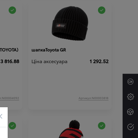
 (TOYOTA)
шапкаToyota GR
3 816.88
Ціна аксесуара
1 292.52
л:N00004092
Артикул:N00003818
×