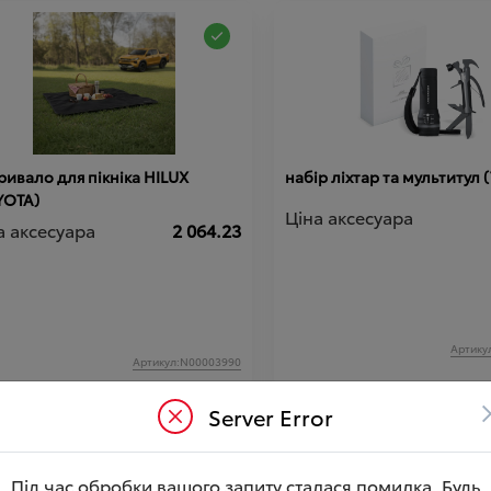
ивало для пікніка HILUX
набір ліхтар та мультитул
YOTA)
Ціна аксесуара
а аксесуара
2 064.23
Артику
Артикул:N00003990
Server Error
Під час обробки вашого запиту сталася помилка. Будь