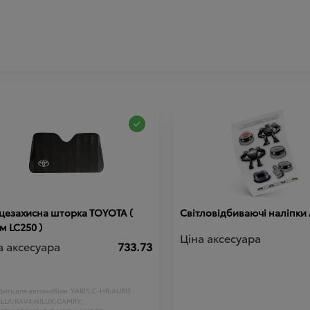
цезахисна шторка TOYOTA (
Світловідбиваючі наліпки
м LC250 )
Ціна аксесуара
а аксесуара
733.73
ить для автомобіля :
YARIS;
C-HR;
AURIS ;
LLA;
RAV4;
HILUX;
CAMRY;