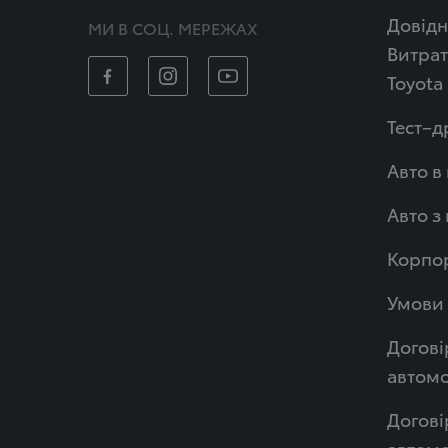
Довідн
МИ В СОЦ. МЕРЕЖАХ
Витрат
Toyota
Тест–д
Авто в
Авто з
Корпор
Умови 
Догові
автомо
Догові
автом