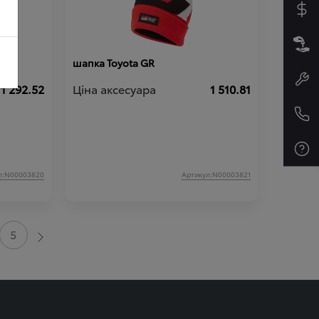
шапка Toyota GR
1 292.52
Ціна аксесуара
1 510.81
л:N00003820
Артикул:N00003821
5