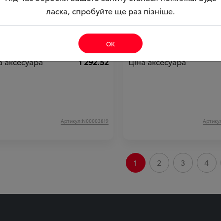
ласка, спробуйте ще раз пізніше.
фToyota GR
шапка Toyota GR
ОК
а аксесуара
1 292.52
Ціна аксесуара
Артикул:N00003819
Артику
1
2
3
4