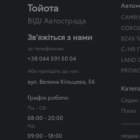
Тойота
Автом
CAMR
ВІДІ Автострада
COROL
Зв’яжіться з нами
BZ4X T
за телефоном:
C-HR Г
+38 044 591 50 04
LAND 
PROAC
Або приїздіть до нас:
вул. Велика Кільцева, 56
Катего
Графік роботи:
Седан
Пн - Сб:
Пікап
08:00 - 20:00
Нд:
09:00 - 18:00
ПРОДАЖ 