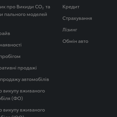
ик про Викиди СО
та
Кредит
2
и пального моделей
Страхування
Лізинг
райв
Обмін авто
 наявності
 пробігом
ативні продажі
продажу автомобілів
р викупу вживаного
біля (ФО)
р викупу вживаного
обіля (ЮО)