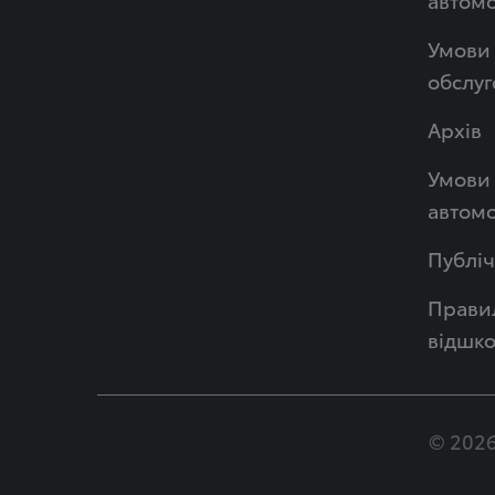
Умови 
обслуг
Архів
Умови 
автомо
Публі
Правил
відшк
© 2026