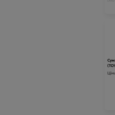
LAND 
LAND 
VENZA
PROAC
CORO
FJ CRU
Сум
(TO
Цін