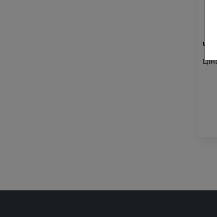
шар
Цін