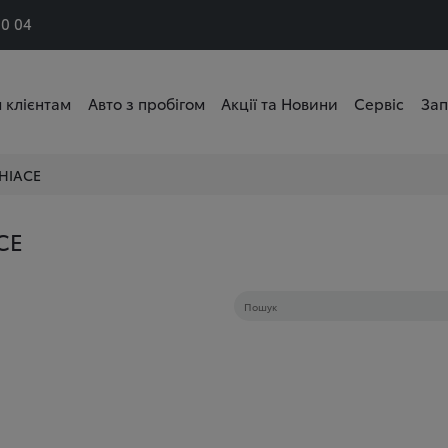
50 04
 клієнтам
Авто з пробігом
Акції та Новини
Сервіс
Зап
HIACE
CE