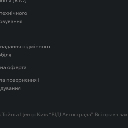
технічного
овування
надання підмінного
біля
чна оферта
а повернення і
одування
 Тойота Центр Київ “ВІДІ Автострада”. Всі права з