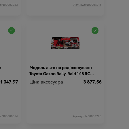
л:N00003983
Артикул:N00004014
ю
Модель авто на радіокеруванн
Toyota Gazoo Rally-Raid 1:18 RC
Model Car De Villiers HILUX T1+
1 047.97
Ціна аксесуара
3 877.56
л:N00000554
Артикул:N00003728