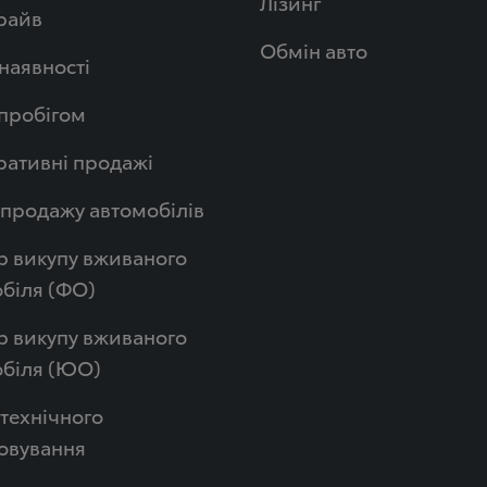
Лізинг
райв
Обмін авто
 наявності
 пробігом
ативні продажі
продажу автомобілів
р викупу вживаного
біля (ФО)
р викупу вживаного
обіля (ЮО)
технічного
овування