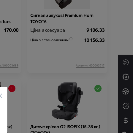
Сигнали звукові Premium Horn
 1шт.
TOYOTA
170.00
Ціна аксесуара
9 106.33
10 156.33
Ціна з встановленням
л:N00003689
Артикул:N00003717
×
гамак)
Дитяче крісло G2 ISOFIX (15-36 кг.)
ин у
(TOYOTA)