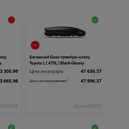
асу
Багажний бокс преміум-класу
y
Toyota L ( 479L ) Black Glossy
3 305.98
Ціна аксесуара
47 636.37
3 665.98
47 996.37
Ціна з встановленням
л:000003476
Артикул:000003477