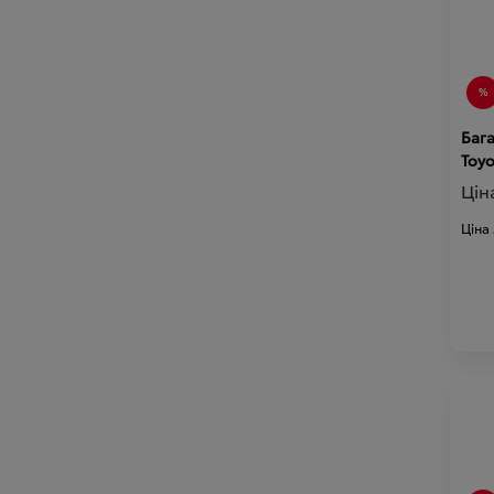
Баг
Цін
Ціна