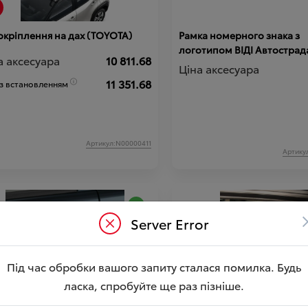
окріплення на дах (TOYOTA)
Рамка номерного знака з
логотипом ВІДІ Автострада
а аксесуара
10 811.68
Ціна аксесуара
11 351.68
 з встановленням
Артикул:N00000411
Артику
Server Error
Під час обробки вашого запиту сталася помилка. Будь
ласка, спробуйте ще раз пізніше.
сні плівки на ручки дверей (к-
Накидка на задні сидіння (
 шт.) (TOYOTA)
для транспортування твар