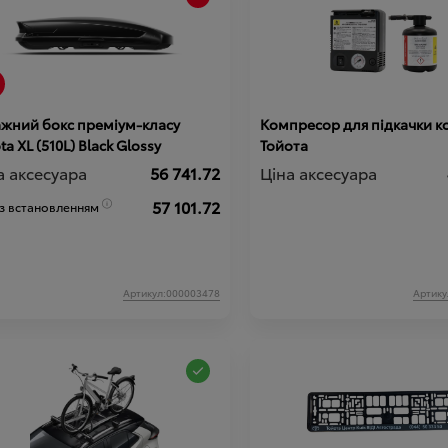
ажний бокс преміум-класу
Компресор для підкачки ко
Toyota XL (510L) Black Glossy
Тойота
а аксесуара
56 741.72
Ціна аксесуара
57 101.72
 з встановленням
Артикул:000003478
Артику