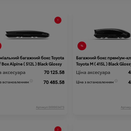
міальний багажний бокс Toyota
Багажний бокс преміум-кл
 Box Alpine ( 512L ) Black Glossy
Toyota М ( 415L ) Black Gloss
а аксесуара
70 125.58
Ціна аксесуара
4
70 485.58
4
 з встановленням
Ціна з встановленням
Артикул:000003473
Артику