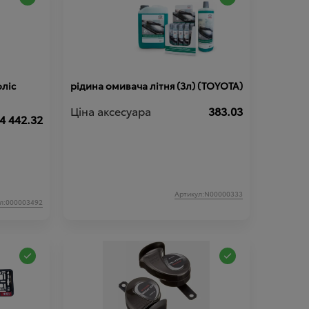
ліс
рідина омивача літня (3л) (TOYOTA)
Ціна аксесуара
383.03
4 442.32
Артикул:N00000333
л:000003492