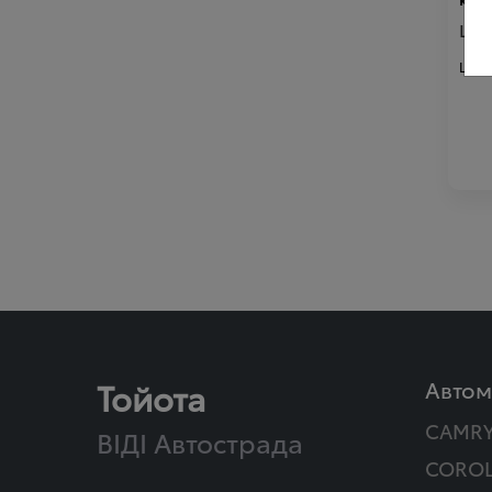
Цін
Ціна
Тойота
Автом
CAMR
ВІДІ Автострада
COROL