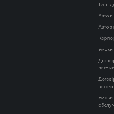
Тест–д
Авто в
Авто з
Корпор
Умови 
Догові
автомо
Догові
автом
Умови 
обслуг