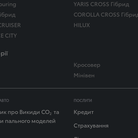
ouring
YARIS CROSS Гібрид
ібрид
COROLLA CROSS Гібри
CRUISER
HILUX
E CITY
рії
Кросовер
Мінівен
АВТО
ПОСЛУГИ
ик про Викиди СО
та
Кредит
2
и пального моделей
Страхування