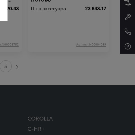
6 720.43
Ціна аксесуара
23 843.17
л:N00003752
Артикул:N00004089
5
COROLLA
C-HR+