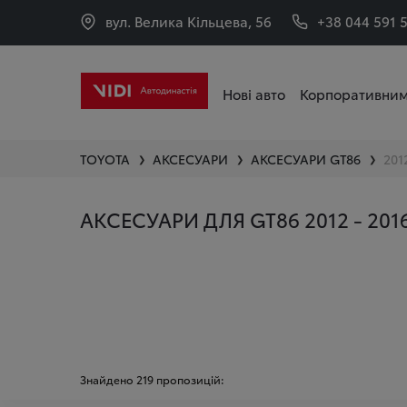
вул. Велика Кільцева, 56
+38 044 591 
Нові авто
Корпоративним
TOYOTA
АКСЕСУАРИ
АКСЕСУАРИ
GT86
2012
❯
❯
❯
АКСЕСУАРИ ДЛЯ GT86 2012 - 201
Знайдено
219
пропозицій: