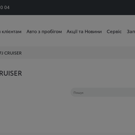
50 04
 клієнтам
Авто з пробігом
Акції та Новини
Сервіс
Зап
FJ CRUISER
RUISER