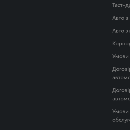
Тест–д
Авто в
Авто з
Корпор
Умови 
Догові
автомо
Догові
автом
Умови 
обслуг