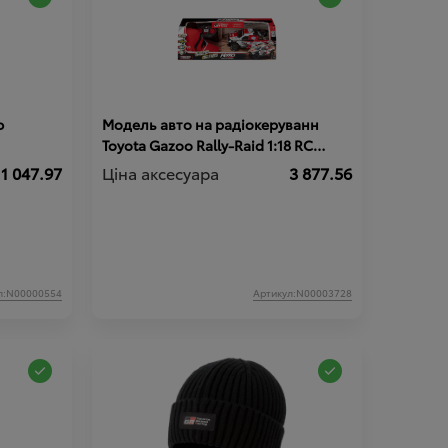
ю
Модель авто на радіокеруванн
Toyota Gazoo Rally-Raid 1:18 RC
Model Car De Villiers HILUX T1+
1 047.97
Ціна аксесуара
3 877.56
л:N00000554
Артикул:N00003728