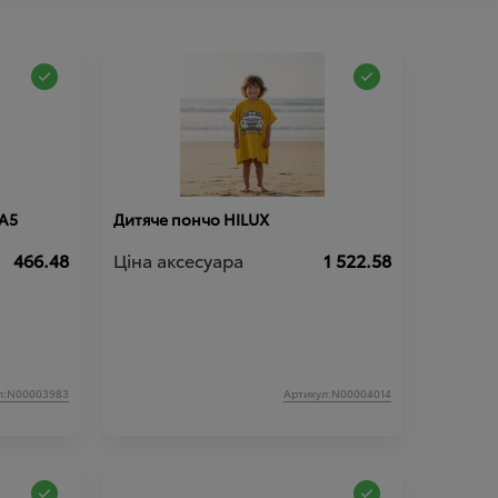
 A5
Дитяче пончо HILUX
466.48
Ціна аксесуара
1 522.58
л:N00003983
Артикул:N00004014