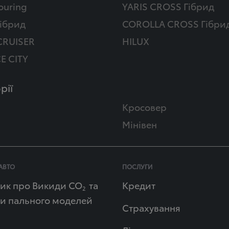
ouring
YARIS CROSS Гібрид
ібрид
COROLLA CROSS Гібри
CRUISER
HILUX
E CITY
рії
Кросовер
Мінівен
АВТО
ПОСЛУГИ
ик про Викиди СО
та
Кредит
2
и пального моделей
Страхування