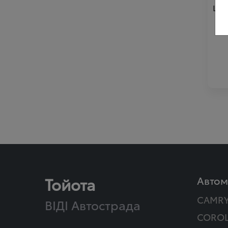
Цін
Тойота
Автом
CAMR
ВІДІ Автострада
COROL