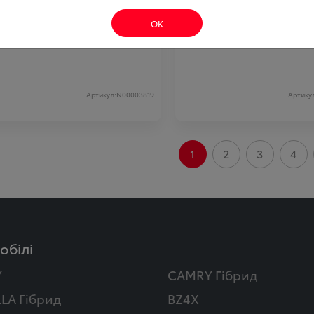
а аксесуара
1 292.52
Ціна аксесуара
ОК
Артикул:N00003819
Артику
1
2
3
4
обілі
Y
CAMRY Гібрид
LA Гібрид
BZ4X