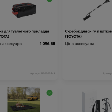
ка для туалетного приладдя
Скребок для снігу зі щітко
YOTA)
(TOYOTA)
а аксесуара
1 096.88
Ціна аксесуара
Артикул:N00000549
Артику