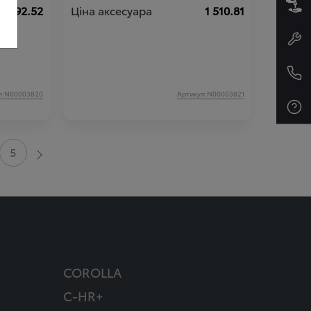
1 292.52
Ціна аксесуара
1 510.81
л:N00003820
Артикул:N00003821
5
COROLLA
C-HR+