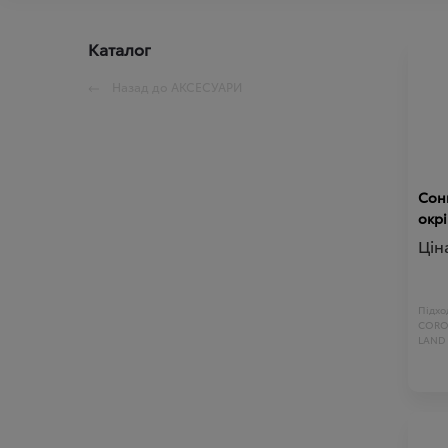
Каталог
Назад до
АКСЕСУАРИ
Сон
окрі
Цін
Підход
CORO
LAND 
LAND 
VENZA
PROAC
CORO
FJ CRU