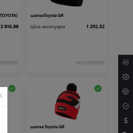
 (TOYOTA)
шапкаToyota GR
3 816.88
Ціна аксесуара
1 292.52
л:N00004092
Артикул:N00003818
×
шапка Toyota GR