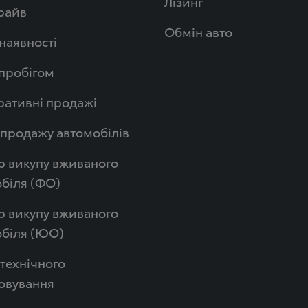
Лізинг
райв
Обмін авто
 наявності
 пробігом
ативні продажі
продажу автомобілів
р викупу вживаного
біля (ФО)
р викупу вживаного
обіля (ЮО)
технічного
овування