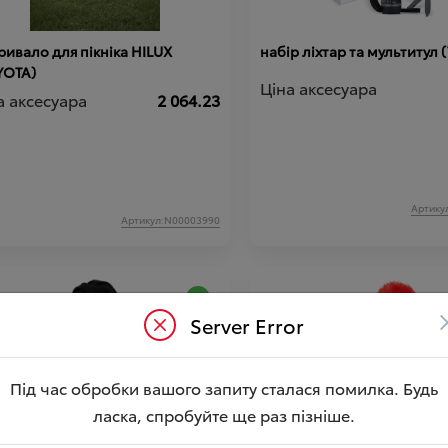
ивало для пікніка HILUX
набір ліхтар та мультитул
YOTA)
Ціна аксесуара
а аксесуара
2 064.23
Артику
Артикул:N00003990
Server Error
Під час обробки вашого запиту сталася помилка. Будь
ласка, спробуйте ще раз пізніше.
фToyota GR
шапка Toyota GR