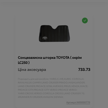
Сонцезахисна шторка TOYOTA ( окрім
LC250 )
Ціна аксесуара
733.73
Підходить для автомобіля :
YARIS;
C-HR;
AURIS ;
COROLLA;
RAV4;
HILUX;
CAMRY;
LAND CRUISER PRADO;
HIGHLANDER;
LAND CRUISER;
PROACE;
GT86;
AVENSIS;
PRIUS;
VENZA;
HIACE;
PROACE CITY;
PROACE CITY VERSO;
PROACE VERSO;
YARIS CROSS;
VERSO;
COROLLA CROSS;
LAND CRUISER 70;
4RUNNER;
FJ CRUISER;
AVALON;
SIENNA;
Артикул:N00000770