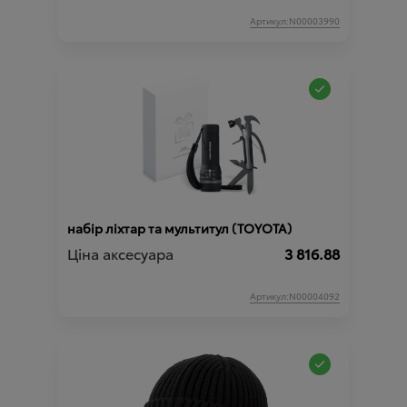
Артикул:N00003990
набір ліхтар та мультитул (TOYOTA)
Ціна аксесуара
3 816.88
Артикул:N00004092