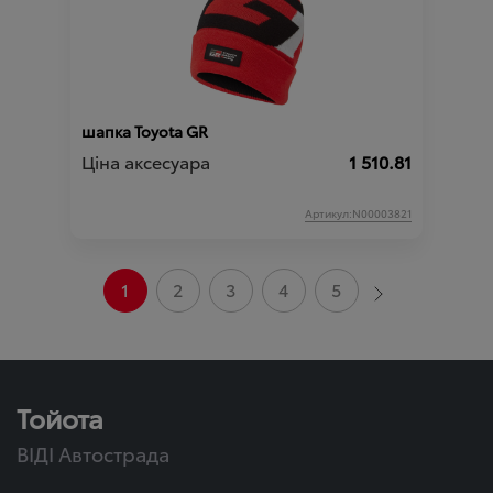
шапка Toyota GR
Ціна аксесуара
1 510.81
Артикул:N00003821
1
2
3
4
5
Тойота
ВІДІ Автострада