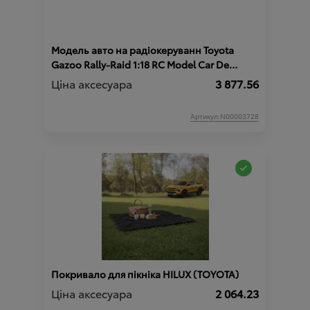
Модель авто на радіокеруванн Toyota
Gazoo Rally-Raid 1:18 RC Model Car De
Villiers HILUX T1+
Ціна аксесуара
3 877.56
Артикул:N00003728
Покривало для пікніка HILUX (TOYOTA)
Ціна аксесуара
2 064.23