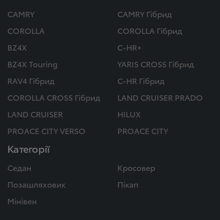
CAMRY
CAMRY Гібрид
COROLLA
COROLLA Гібрид
BZ4X
C-HR+
BZ4X Touring
YARIS CROSS Гібрид
RAV4 Гібрид
C-HR Гібрид
COROLLA CROSS Гібрид
LAND CRUISER PRADO
LAND CRUISER
HILUX
PROACE CITY VERSO
PROACE CITY
Категорії
Седан
Кросовер
Позашляховик
Пікап
Мінівен