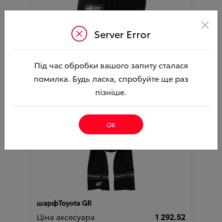
×
Server Error
шапкаToyota GR
Під час обробки вашого запиту сталася
Ціна аксесуара
1 292.52
помилка. Будь ласка, спробуйте ще раз
пізніше.
Артикул:N00003818
ОК
шарфToyota GR
Ціна аксесуара
1 292.52