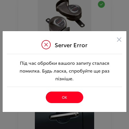
×
Server Error
Сигнали звукові Premium Horn TOYOTA
Ціна аксесуара
9 106.33
Під час обробки вашого запиту сталася
10 156.33
Ціна з встановленням
помилка. Будь ласка, спробуйте ще раз
Артикул:N00003717
пізніше.
ОК