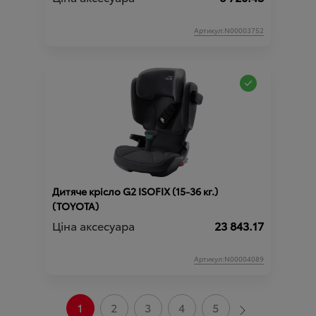
Артикул:N00003752
Дитяче крісло G2 ISOFIX (15-36 кг.)
(TOYOTA)
Ціна аксесуара
23 843.17
Артикул:N00004089
1
2
3
4
5