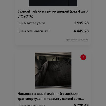
Захисні плівки на ручки дверей (к-кт 4 шт.)
(TOYOTA)
Ціна аксесуара
2 195.28
4 445.28
Ціна з встановленням
Артикул:N00000178
Накидка на задні сидіння (гамак) для
транспортування тварин у салоні авто
(TOYOTA)
Ціна аксесуара
6 720.43