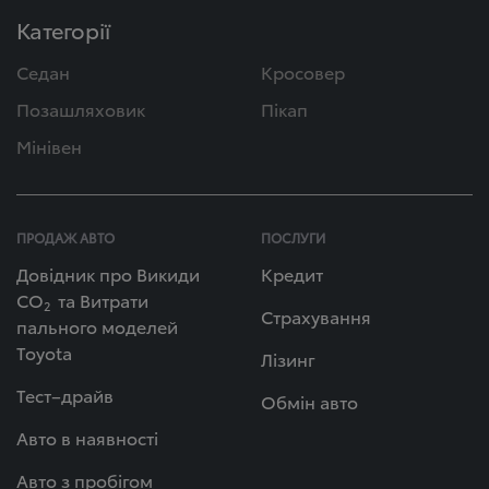
Категорії
Седан
Кросовер
Позашляховик
Пікап
Мінівен
ПРОДАЖ АВТО
ПОСЛУГИ
Довідник про Викиди
Кредит
СО
та Витрати
2
Страхування
пального моделей
Toyota
Лізинг
Тест–драйв
Обмін авто
Авто в наявності
Авто з пробігом