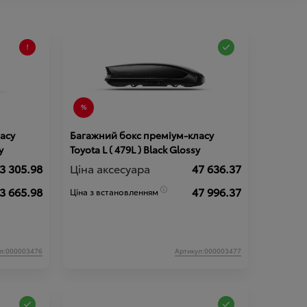
асу
Багажний бокс преміум-класу
y
Toyota L ( 479L ) Black Glossy
3 305.98
Ціна аксесуара
47 636.37
3 665.98
47 996.37
Ціна з встановленням
л:000003476
Артикул:000003477