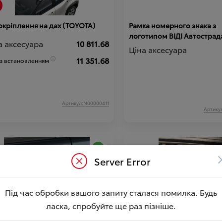
окріплення на дах (TOYOTA)
Рамка номерного знака з
логотипом ВІДІ Автострада
а аксесуара
10 811.68
Ціна аксесуара
11 351.68
 з встановленням
Артикул:N00000411
Артику
Server Error
Під час обробки вашого запиту сталася помилка. Будь
ласка, спробуйте ще раз пізніше.
сні плівки на ручки дверей (к-
Накидка на задні сидіння (
 шт.) (TOYOTA)
для транспортування твар