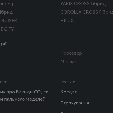
ouring
YARIS CROSS Гібрид
ібрид
COROLLA CROSS Гібри
CRUISER
HILUX
E CITY
рії
Кросовер
Мінівен
АВТО
ПОСЛУГИ
ик про Викиди СО
та
Кредит
2
и пального моделей
Страхування