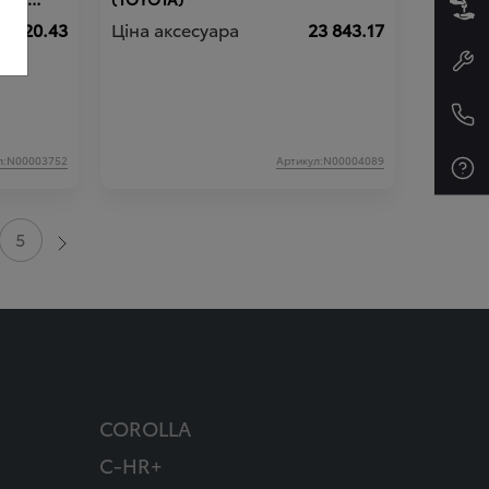
6 720.43
Ціна аксесуара
23 843.17
л:N00003752
Артикул:N00004089
5
COROLLA
C-HR+