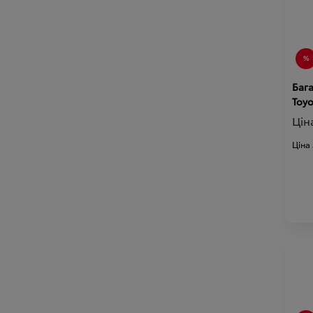
Баг
Цін
Ціна