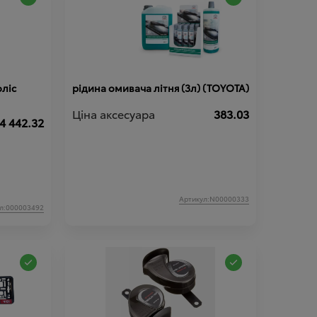
ліс
рідина омивача літня (3л) (TOYOTA)
Ціна аксесуара
383.03
4 442.32
Артикул:N00000333
л:000003492