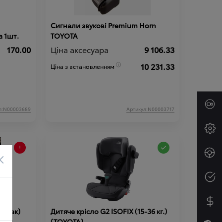
Сигнали звукові Premium Horn
 1шт.
TOYOTA
170.00
Ціна аксесуара
9 106.33
10 231.33
Ціна з встановленням
л:N00003689
Артикул:N00003717
×
гамак)
Дитяче крісло G2 ISOFIX (15-36 кг.)
ин у
(TOYOTA)