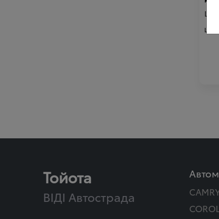
Цін
Ціна
Тойота
Автом
CAMR
ВІДІ Автострада
COROL