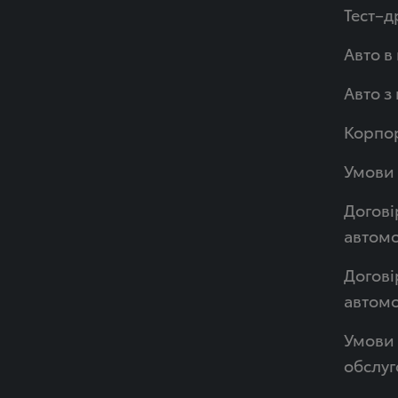
Тест–д
Авто в
Авто з
Корпор
Умови 
Догові
автомо
Догові
автом
Умови 
обслуг