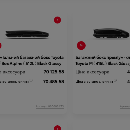
міальний багажний бокс Toyota
Багажний бокс преміум-кл
 Box Alpine ( 512L ) Black Glossy
Toyota М ( 415L ) Black Gloss
а аксесуара
70 125.58
Ціна аксесуара
4
70 485.58
4
 з встановленням
Ціна з встановленням
Артикул:000003473
Артику