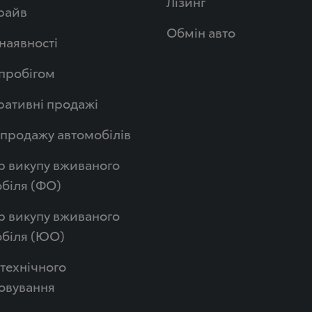
Лізинг
райв
Обмін авто
 наявності
 пробігом
ативні продажі
продажу автомобілів
р викупу вживаного
біля (ФО)
р викупу вживаного
обіля (ЮО)
технічного
овування