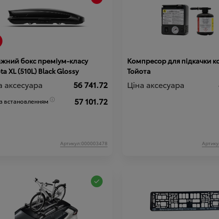
ажний бокс преміум-класу
Компресор для підкачки ко
Toyota XL (510L) Black Glossy
Тойота
а аксесуара
56 741.72
Ціна аксесуара
57 101.72
 з встановленням
Артикул:000003478
Артику