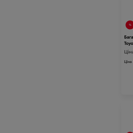
Баг
Цін
Ціна