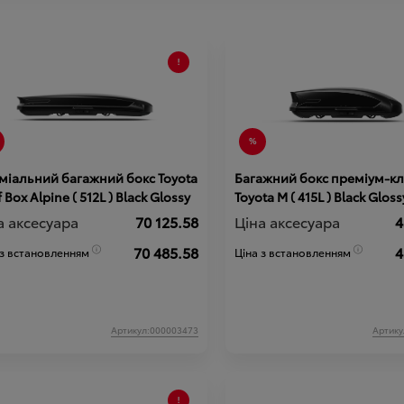
міальний багажний бокс Toyota
Багажний бокс преміум-кл
 Box Alpine ( 512L ) Black Glossy
Toyota М ( 415L ) Black Gloss
а аксесуара
70 125.58
Ціна аксесуара
4
70 485.58
4
 з встановленням
Ціна з встановленням
Артикул:000003473
Артику