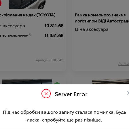
окріплення на дах (TOYOTA)
Рамка номерного знака з
логотипом ВІДІ Автострада
а аксесуара
10 811.68
Ціна аксесуара
11 351.68
 з встановленням
Артикул:N00000411
Артику
Server Error
Під час обробки вашого запиту сталася помилка. Будь
ласка, спробуйте ще раз пізніше.
сні плівки на ручки дверей (к-
Накидка на задні сидіння (
 шт.) (TOYOTA)
для транспортування твар