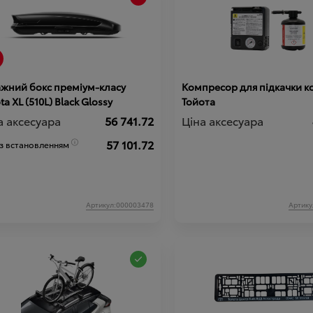
ажний бокс преміум-класу
Компресор для підкачки ко
Toyota XL (510L) Black Glossy
Тойота
а аксесуара
56 741.72
Ціна аксесуара
57 101.72
 з встановленням
Артикул:000003478
Артику