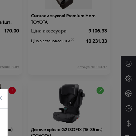
Сигнали звукові Premium Horn
 1шт.
TOYOTA
170.00
Ціна аксесуара
9 106.33
10 231.33
Ціна з встановленням
л:N00003689
Артикул:N00003717
×
гамак)
Дитяче крісло G2 ISOFIX (15-36 кг.)
ин у
(TOYOTA)