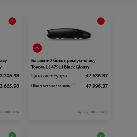
асу
Багажний бокс преміум-класу
y
Toyota L ( 479L ) Black Glossy
3 305.98
Ціна аксесуара
47 636.37
3 665.98
47 996.37
Ціна з встановленням
л:000003476
Артикул:000003477