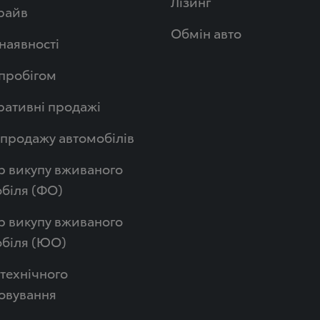
Лізинг
райв
Обмін авто
 наявності
 пробігом
ативні продажі
продажу автомобілів
р викупу вживаного
біля (ФО)
р викупу вживаного
обіля (ЮО)
технічного
овування