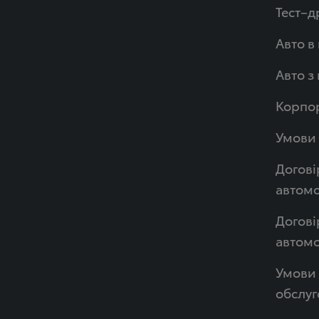
Тест–д
Авто в
Авто з
Корпор
Умови 
Догові
автомо
Догові
автом
Умови 
обслуг