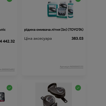
ліс
рідина омивача літня (3л) (TOYOTA)
Ціна аксесуара
383.03
4 442.32
Артикул:N00000333
л:000003492