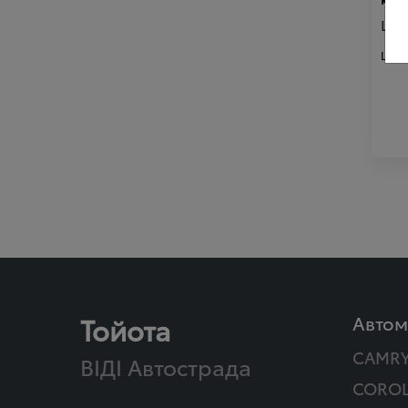
Цін
Ціна
Тойота
Автом
CAMR
ВІДІ Автострада
COROL