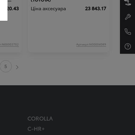
6 720.43
Ціна аксесуара
23 843.17
л:N00003752
Артикул:N00004089
5
COROLLA
C-HR+