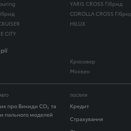
ouring
YARIS CROSS Гібрид
ібрид
COROLLA CROSS Гібри
CRUISER
HILUX
E CITY
рії
Кросовер
Мінівен
АВТО
ПОСЛУГИ
ик про Викиди СО
та
Кредит
2
и пального моделей
Страхування