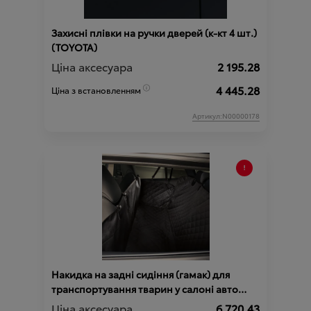
Захисні плівки на ручки дверей (к-кт 4 шт.)
(TOYOTA)
Ціна аксесуара
2 195.28
4 445.28
Ціна з встановленням
Артикул:N00000178
Накидка на задні сидіння (гамак) для
транспортування тварин у салоні авто
(TOYOTA)
Ціна аксесуара
6 720.43