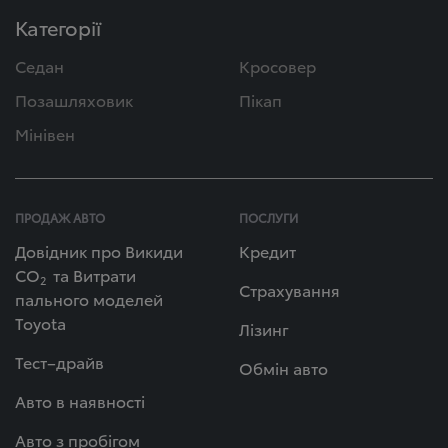
Категорії
Седан
Кросовер
Позашляховик
Пікап
Мінівен
ПРОДАЖ АВТО
ПОСЛУГИ
Довідник про Викиди
Кредит
СО
та Витрати
2
Страхування
пального моделей
Toyota
Лізинг
Тест–драйв
Обмін авто
Авто в наявності
Авто з пробігом