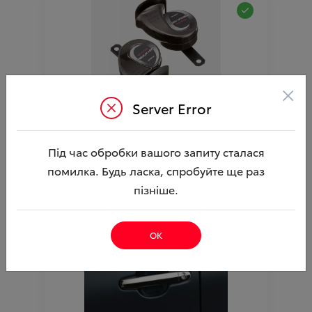
×
Server Error
Сигнали звукові Premium Horn TOYOTA
Ціна аксесуара
9 106.33
Під час обробки вашого запиту сталася
10 156.33
Ціна з встановленням
помилка. Будь ласка, спробуйте ще раз
Артикул:N00003717
пізніше.
ОК