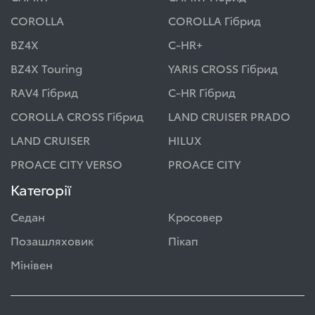
COROLLA
COROLLA Гібрид
BZ4X
C-HR+
BZ4X Touring
YARIS CROSS Гібрид
RAV4 Гібрид
C-HR Гібрид
COROLLA CROSS Гібрид
LAND CRUISER PRADO
LAND CRUISER
HILUX
PROACE CITY VERSO
PROACE CITY
Категорії
Седан
Кросовер
Позашляховик
Пікап
Мінівен