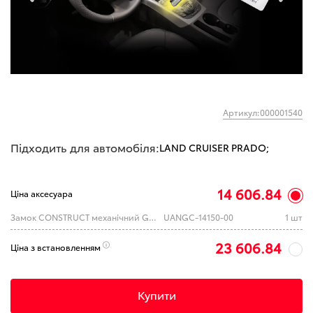
Артикул:000001540
Підходить для автомобіля:
LAND CRUISER PRADO;
14 606.84
Ціна аксесуара
Замок CONSTRUCT механічний GEAR-actual G2 1415a TOYOTA Land_Cruiser_Prado A 2KEY 2010
UANGC-14150-00
1 шт
23 606.84
Ціна з встановленням
Купити