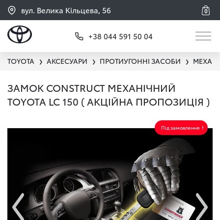
вул. Велика Кільцева, 56
0
+38 044 591 50 04
TOYOTA
АКСЕСУАРИ
ПРОТИУГОННІ ЗАСОБИ
МЕХАНІ
❯
❯
❯
ЗАМОК CONSTRUCT МЕХАНІЧНИЙ
TOYOTA LC 150 ( АКЦІЙНА ПРОПОЗИЦІЯ )
Під замовлення