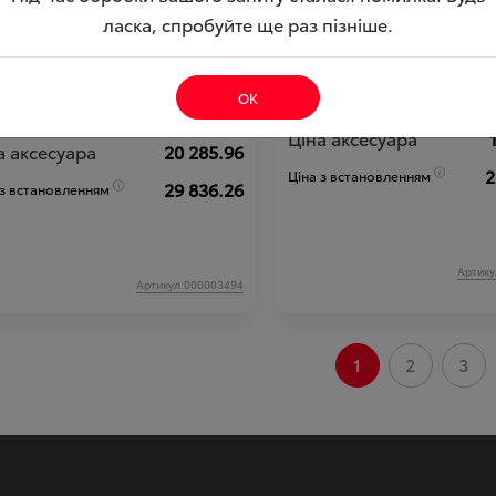
ласка, спробуйте ще раз пізніше.
бiлайзер SEO CANblu ( 2 мітка
Іммобілайзер Skybrake
ОК
Ціна аксесуара
а аксесуара
20 285.96
2
Ціна з встановленням
29 836.26
 з встановленням
Артику
Артикул:000003494
1
2
3