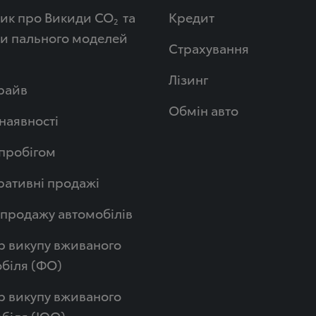
ик про Викиди СО
та
Кредит
2
и пального моделей
Страхування
Лізинг
райв
Обмін авто
 наявності
 пробігом
ативні продажі
продажу автомобілів
р викупу вживаного
біля (ФО)
р викупу вживаного
обіля (ЮО)