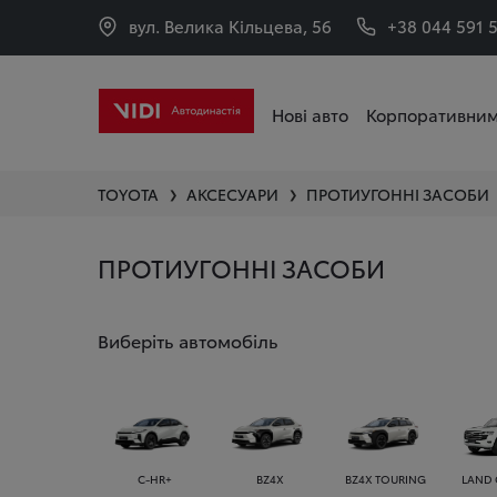
вул. Велика Кільцева, 56
+38 044 591 
Нові авто
Корпоративним
TOYOTA
АКСЕСУАРИ
ПРОТИУГОННІ ЗАСОБИ
❯
❯
ПРОТИУГОННІ ЗАСОБИ
Виберіть автомобіль
C-HR+
BZ4X
BZ4X TOURING
LAND 