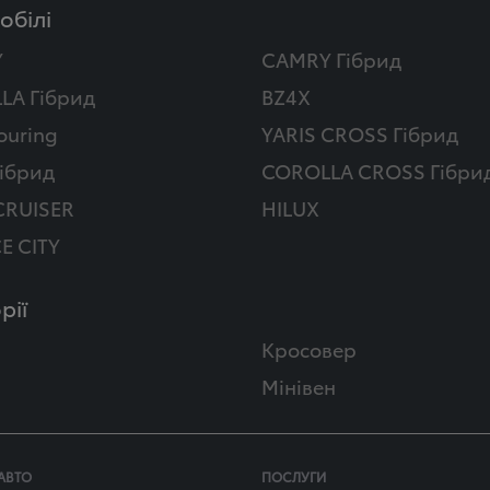
обілі
Y
CAMRY Гібрид
LA Гібрид
BZ4X
ouring
YARIS CROSS Гібрид
ібрид
COROLLA CROSS Гібри
CRUISER
HILUX
E CITY
рії
Кросовер
Мінівен
АВТО
ПОСЛУГИ