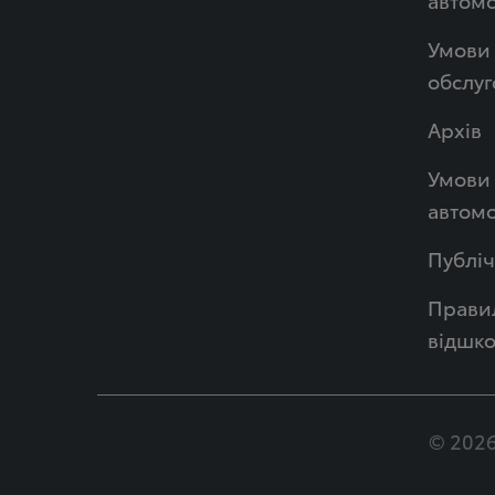
Умови 
обслуг
Архів
Умови 
автомо
Публі
Правил
відшк
© 2026