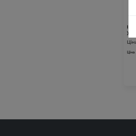
Iммо
)
Цін
Ціна