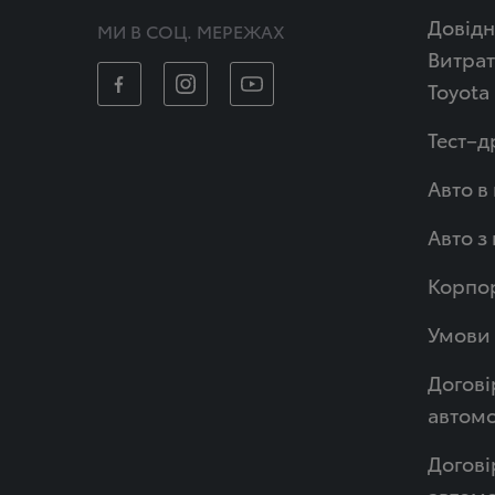
Довідн
МИ В СОЦ. МЕРЕЖАХ
Витрат
Toyota
Тест–д
Авто в
Авто з
Корпор
Умови 
Догові
автомо
Догові
автом