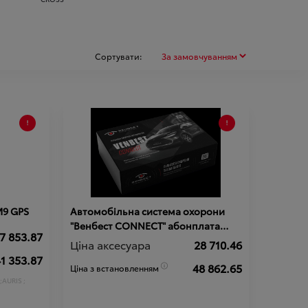
Сортувати:
M9 GPS
Автомобільна система охорони
"Венбест CONNECT" абонплата
7 853.87
798грн/міс.
Ціна аксесуара
28 710.46
1 353.87
48 862.65
Ціна з встановленням
;
AURIS ;