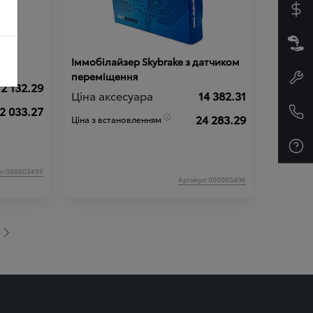
Іммобілайзер Skybrake з датчиком
переміщення
12 132.29
Ціна аксесуара
14 382.31
2 033.27
24 283.29
Ціна з встановленням
л:000003495
Артикул:000003496