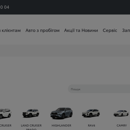
50 04
 клієнтам
Авто з пробігом
Акції та Новини
Сервіс
Зап
CRUISER
LAND CRUISER
HIGHLANDER
RAV4
CAMRY
PRADO