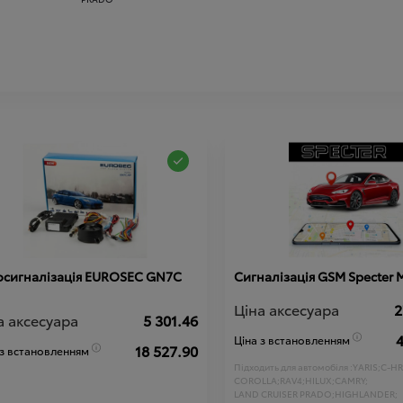
осигналізація EUROSEC GN7C
Сигналізація GSM Specter 
Ціна аксесуара
2
а аксесуара
5 301.46
4
Ціна з встановленням
18 527.90
 з встановленням
Підходить для автомобіля :
YARIS;
C-HR
COROLLA;
RAV4;
HILUX;
CAMRY;
LAND CRUISER PRADO;
HIGHLANDER;