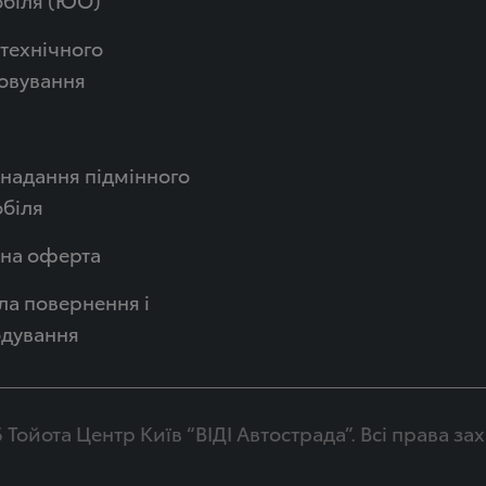
технічного
овування
надання підмінного
біля
чна оферта
а повернення і
одування
 Тойота Центр Київ “ВІДІ Автострада”. Всі права з