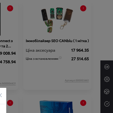
RING ;
BZ4X;
nnect з
Iммобiлайзер SEO CANblu ( 1 мітка )
 та 2
Ціна аксесуара
17 964.35
9 008.94
27 514.65
Ціна з встановленням
4 758.94
Артикул:000003461
л:N00004431
×