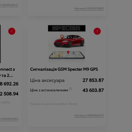
;
PRIUS;
л:N00000631
TY VERSO;
Артикул:N00003889
UNNER;
RING ;
BZ4X;
nnect з
Сигналізація GSM Specter M9 GPS
 та 2
Ціна аксесуара
27 853.87
8 692.26
43 603.87
Ціна з встановленням
2 508.94
;
AURIS ;
Підходить для автомобіля :
RAV4;
Артикул:N00004429
;
PRIUS;
л:N00003993
TY VERSO;
UNNER;