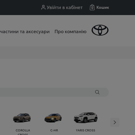
Увійти в кабінет
Кошик
0
частини та аксесуари
Про компанію
COROLLA
C-HR
YARIS CROSS
HILUX
CROSS