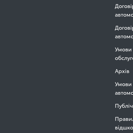
Догові
автомо
Догові
автом
Умови 
обслуг
Архів
Умови 
автомо
Публі
Правил
відшк