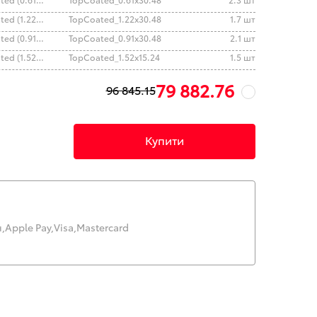
Антигравійна плівка SunTek Top Coated (1.22x30.48м.)
TopCoated_1.22x30.48
1.7 шт
Антигравійна плівка SunTek Top Coated (0.91x30.48м.)
TopCoated_0.91x30.48
2.1 шт
Антигравійна плівка SunTek Top Coated (1.52x15.24м.)
TopCoated_1.52x15.24
1.5 шт
79 882.76
96 845.15
Купити
,
Apple Pay,
Visa,
Mastercard