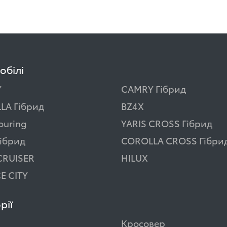
обілі
Y
CAMRY Гібрид
LA Гібрид
BZ4X
ouring
YARIS CROSS Гібрид
ібрид
COROLLA CROSS Гібри
CRUISER
HILUX
E CITY
рії
Кросовер