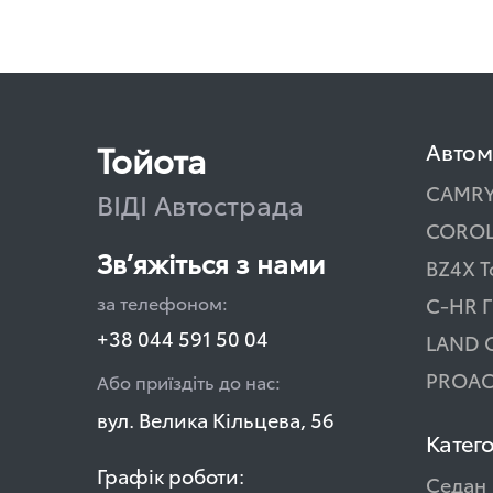
Тойота
Автом
CAMR
ВІДІ Автострада
COROL
Зв’яжіться з нами
BZ4X T
за телефоном:
C-HR Г
+38 044 591 50 04
LAND 
PROAC
Або приїздіть до нас:
вул. Велика Кільцева, 56
Катего
Графік роботи:
Седан