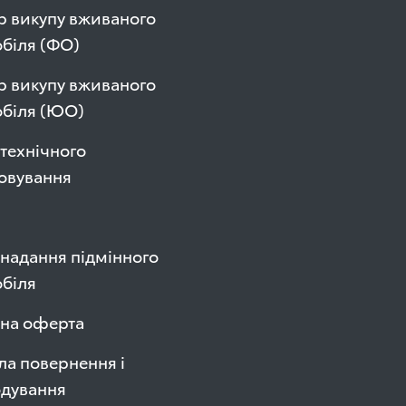
р викупу вживаного
біля (ФО)
р викупу вживаного
обіля (ЮО)
технічного
овування
надання підмінного
біля
чна оферта
а повернення і
одування