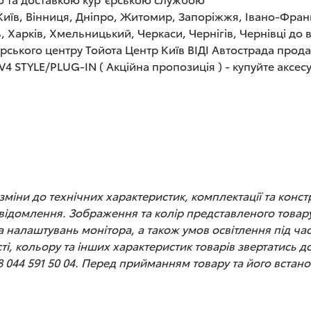
 Київ, Вінниця, Дніпро, Житомир, Запоріжжя, Івано-Фран
, Харків, Хмельницький, Черкаси, Чернігів, Чернівці до
рського центру Тойота Центр Київ ВІДІ Автострада прод
V4 STYLE/PLUG-IN ( Акційна пропозиція ) - купуйте аксесу
іни до технічних характеристик, комплектації та конст
відомлення. Зображення та колір представленого товару
 та налаштувань монітора, а також умов освітлення під 
сті, кольору та інших характеристик товарів звертатись 
8 044 591 50 04. Перед прийманням товару та його вста