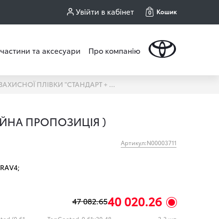
Увійти в кабінет
Кошик
0
частини та аксесуари
Про компанію
НАНЕСЕННЯ ЗАХИСНОЇ ПЛІВКИ "СТАНДАРТ + " RAV4 STYLE/PLUG-IN ( АКЦІЙНА ПРОПОЗИЦІЯ )
ЦІЙНА ПРОПОЗИЦІЯ )
Артикул:N00003711
RAV4;
40 020.26
47 082.65
Антигравійна плівка SunTek Top Coated (0.61x30.48м.)
TopCoated_0.61x30.48
2.3 шт