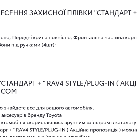
ЕННЯ ЗАХИСНОЇ ПЛІВКИ "СТАНДАРТ + "
ністю; Передні крила повністю; Фронтальна частина корп
Зони під ручками (4шт);
ТАНДАРТ + " RAV4 STYLE/PLUG-IN ( АКЦ
A.COM
о знайдете все для вашого автомобіля.
 аксесуарів бренду Toyota
 автомобіля скориставшись зручним фільтром в каталогу
рт + " RAV4 STYLE/PLUG-IN ( Акційна пропозиція ) можна
ю та доставкою кур`єрською службою