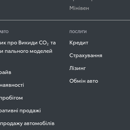
Мінівен
АВТО
ПОСЛУГИ
ик про Викиди СО
та
Кредит
2
и пального моделей
Страхування
Лізинг
райв
Обмін авто
 наявності
 пробігом
ативні продажі
продажу автомобілів