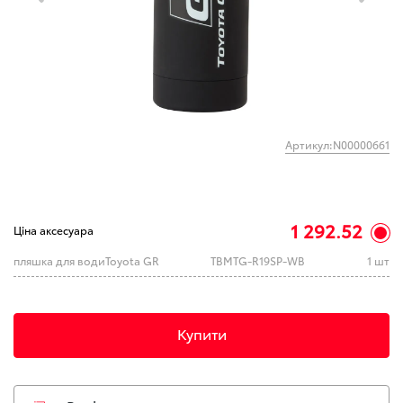
Артикул:N00000661
1 292.52
Ціна аксесуара
пляшка для водиToyota GR
TBMTG-R19SP-WB
1 шт
Купити