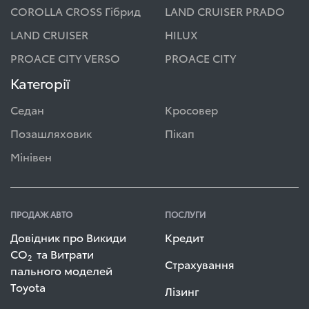
COROLLA CROSS Гібрид
LAND CRUISER PRADO
LAND CRUISER
HILUX
PROACE CITY VERSO
PROACE CITY
Категорії
Седан
Кросовер
Позашляховик
Пікап
Мінівен
ПРОДАЖ АВТО
ПОСЛУГИ
Довідник про Викиди
Кредит
СО
та Витрати
2
Страхування
пального моделей
Toyota
Лізинг