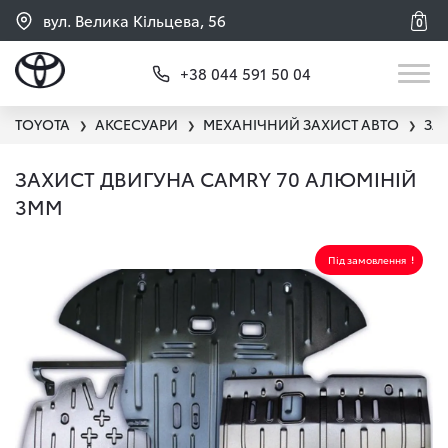
вул. Велика Кільцева, 56
0
+38 044 591 50 04
TOYOTA
АКСЕСУАРИ
МЕХАНІЧНИЙ ЗАХИСТ АВТО
ЗА
❯
❯
❯
ЗАХИСТ ДВИГУНА CAMRY 70 АЛЮМІНІЙ
3ММ
Під замовлення