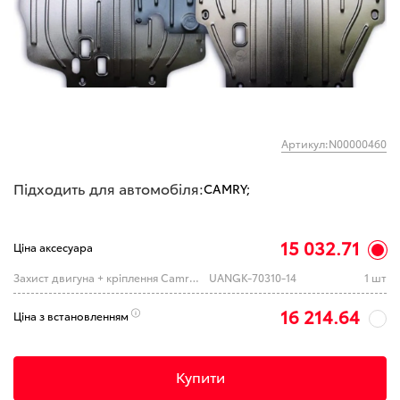
Артикул:N00000460
Підходить для автомобіля:
CAMRY;
15 032.71
Ціна аксесуара
Захист двигуна + кріплення Camry(XV70/80) АЛЮМІНІЙ 3мм
UANGK-70310-14
1 шт
16 214.64
Ціна з встановленням
Купити