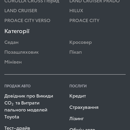
COROLLA CROSS Гібрид
LAND CRUISER PRADO
LAND CRUISER
HILUX
PROACE CITY VERSO
PROACE CITY
Категорії
Седан
Кросовер
Позашляховик
Пікап
Мінівен
ПРОДАЖ АВТО
ПОСЛУГИ
Довідник про Викиди
Кредит
СО
та Витрати
2
Страхування
пального моделей
Toyota
Лізинг
Тест–драйв
Обмін авто